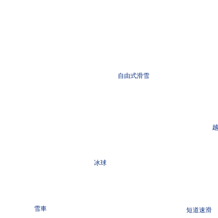
開幕式
自由式滑雪