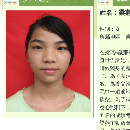
姓名：梁
性別：女
所屬地區：
在梁燕6歲
身世告訴她
時候獨身的養
了。為了養
飯、為養父
毛巾一遍遍
砍柴。為了
悉心照料下
五名的成績
梁燕主動放棄