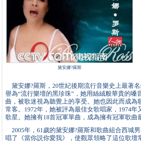
黛安娜?羅斯
黛安娜?羅斯，20世紀後期流行音樂史上最著
譽為“流行樂壇的黑珍珠”，她用絲絨般華貴的嗓
曲，被歌迷視為聽覺上的享受。她也因此而成為
常客。1972年，她被評為最佳女歌唱家，1974
歌星。她擁有18首冠軍單曲，成為擁有冠軍歌曲
2005年，61歲的黛安娜?羅斯和歌曲組合西城
唱了《當你説你愛我》，使觀眾領略了這位歌壇