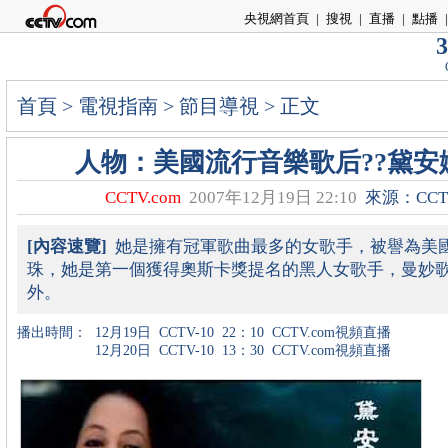
央視網首頁
|
搜視
|
直播
|
點播
|
3
首頁
>
電視指南
>
節目導視
> 正文
人物：美國流行音樂歌后??黛安
CCTV.com
2007年12月19日 22:10
來源：CCTV
[內容速覽]
她是擁有冠軍歌曲最多的女歌手，被譽為美
珠，她是第一個獲得奧斯卡獎提名的黑人女歌手，曼妙
外。
播出時間：
12月19日
CCTV-10
22：10
CCTV.com視頻直播
12月20日
CCTV-10
13：30
CCTV.com視頻直播