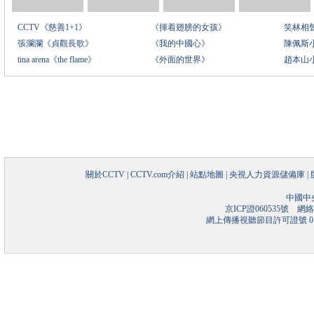
CCTV《慈善1+1》
《揮着翅膀的女孩》
笑林相
張瀾瀾《貞觀長歌》
《我的中國心》
陳佩斯
tina arena《the flame》
《外面的世界》
趙本山
關於CCTV
|
CCTV.com介紹
|
站點地圖
|
央視人力資源儲備庫
|
中國中
京ICP證060535號
網絡文
網上傳播視聽節目許可證號 01