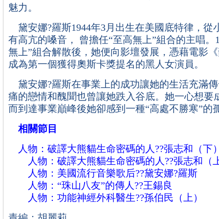
魅力。
黛安娜?羅斯1944年3月出生在美國底特律，從
有高亢的嗓音， 曾擔任“至高無上”組合的主唱。1
無上”組合解散後，她便向影壇發展，憑藉電影
成為第一個獲得奧斯卡獎提名的黑人女演員。
黛安娜?羅斯在事業上的成功讓她的生活充滿傳
痛的戀情和醜聞也曾讓她跌入谷底。她一心想要
而到達事業巔峰後她卻感到一種“高處不勝寒”的
相關節目
人物：破譯大熊貓生命密碼的人??張志和（下
人物：破譯大熊貓生命密碼的人??張志和（
人物：美國流行音樂歌后??黛安娜?羅斯
人物：“珠山八友”的傳人??王錫良
人物：功能神經外科醫生??孫伯民（上）
責編：胡麗莉