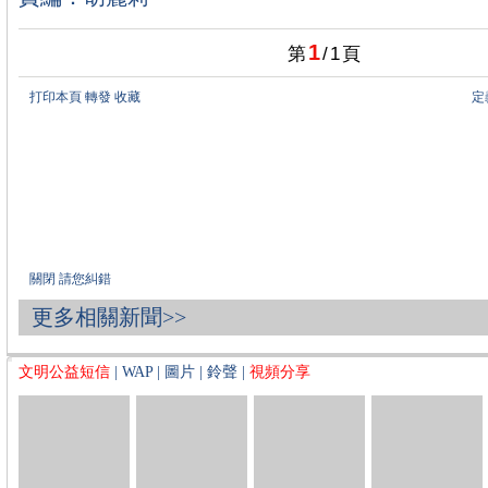
1
第
/
1
頁
打印本頁
轉發
收藏
定
關閉
請您糾錯
更多相關新聞>>
文明公益短信
|
WAP
|
圖片
|
鈴聲
|
視頻分享