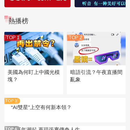
熱播榜
TOP 1
TOP 2
美國為何盯上中國光模
暗語引流？午夜直播間
塊？
亂象
TOP
3
“AI雙星”上空有何新本領？
百年潮起 再現張謇傳奇人生
TOP
4