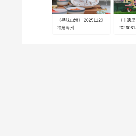
《寻味山海》 20251129
《非遗里
福建漳州
202606
CCTV-1
CCTV-2
CCTV-3
綜 合
財 經
綜 藝
CCTV-9
CCTV-10
CCTV-11
紀 錄
科 教
戲 曲