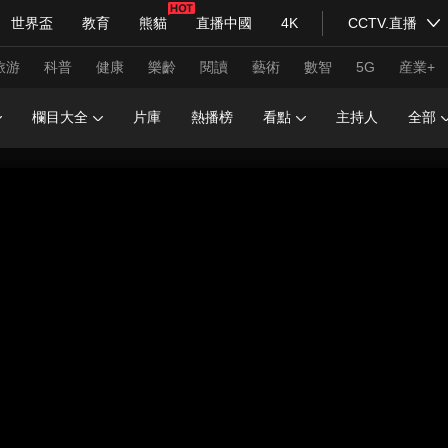
世界盃
教育
熊貓
直播中國
4K
CCTV.直播
式妙語
主持人
下載央視影音
熱解讀
天天學習
旅游
科普
健康
樂齡
閱讀
藝術
數智
5G
産業+
欄目大全
片庫
熱播榜
看點
主持人
全部
紀錄片網
國家大劇院
大型活動
科技
法治
文娛
人物
公益
圖片
習式妙語
央視快評
央視網評
光華銳評
鋒面
頻道
VR/AR
4K專區
全景新聞
請入列
人生第一次
人生第二次
年冬奧會
CBA
NBA
中超
國足
國際足球
網球
綜
體育江湖
文化體育
冰雪道路
足球道路