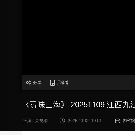
財經
教育
鄉村振興
生態環境
一帶一路
大國智造
大國展會
大國保險
雲頂對話
CCTV.節目官網
直播
節目單
欄目
片庫
分享
手機看
《尋味山海》 20251109 江西九
來源 : 央視網
2025-11-09 19:01
內容