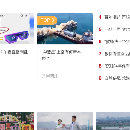
4
百年潮起 再
TOP 3
5
一醋一面 “酸
6
“蜜蜂博士”的
？午夜直播間亂
“AI雙星”上空有何新本
7
教你看懂食品
領？
8
“沉睡”4年保
共同關注
9
自然秘境 荒