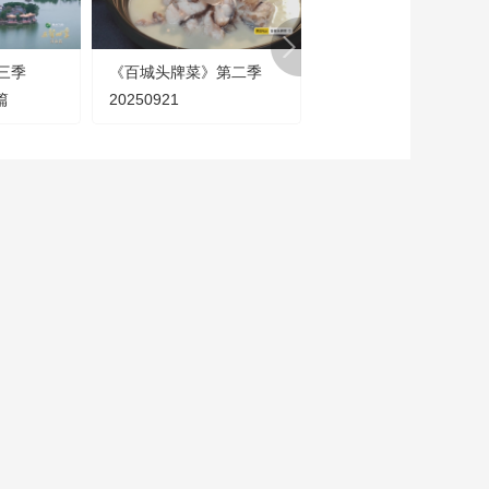
20250927 贵州贵阳
00:30:00
三季
《百城头牌菜》第二季
《花开中国》 2025080
《寻味山海》
篇
20250921
20260419 浙江长兴
00:33:59
《寻味山海》
20260517 江苏高邮
00:29:59
《寻味山海》
20260524 湖南资兴
00:31:59
熱播榜
CCTV-6
CCTV-7
CCTV-8
美國為何盯上中國光
電 影
國防軍事
電視劇
模塊？
今日亞洲
CCTV-15
CCTV-16
CCTV-17
音 樂
奧林匹克
農業農村
暗語引流？午夜直播