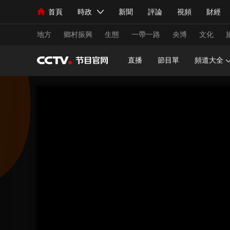
首頁
時政
新聞
評論
視頻
財經
人民領袖習近平
直播
海外頻道
片庫
iPanda
欄目大全
聯播+
English
中國領導人
節目單
Монгол
聽音
央視快評
微視頻
習
地方
鄉村振興
生態
一帶一路
央博
文化
直播
節目單
頻道大全
總台春晚
網絡春晚
共産黨員網
秧紀錄
新聞
國內
國際
評論
經濟
軍事
人民領袖習近平
聯播+
熱解讀
天天學習
視頻
小央視頻
小央直播
直播中國
熊貓
現場
前線
比劃
快看
藍海中國
新兵
體育
直播
競猜
2026年世界盃
2026
VIP會員
CCTV奧林匹克頻道
生活體育大會