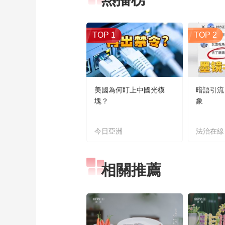
TOP 1
TOP 2
美國為何盯上中國光模
暗語引流
塊？
象
今日亞洲
法治在線
相關推薦