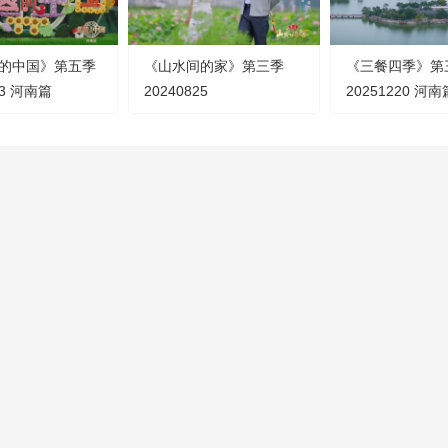
的中国》第五季
《山水间的家》第三季
《三餐四季》第
13 河南篇
20240825
20251220 河南
CCTV-4
CCTV-5
CCTV-5+
中文國際
體 育
體育賽事
CCTV-12
CCTV-13
CCTV-14
社會與法
新 聞
少 兒