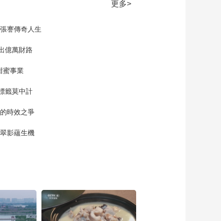
20251214 福建龙岩
更多>
00:33:00
現張謇傳奇人生
《寻味山海》
20260202 四川泸县
”出億萬財路
00:30:00
《寻味山海》
甜蜜事業
20260103 广东中山
標籤莫中計
00:35:00
《寻味山海》
單的時效之爭
20260124 江苏溧水
00:30:00
漠翠影蘊生機
《寻味山海》
20251101 湖北黄石
00:30:00
《寻味山海》
20251116 浙江温州
00:30:00
《寻味山海》