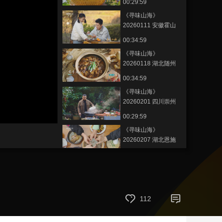
00:29:59
藝術
汽車
數智
5G
産業+
《寻味山海》
20260111 安徽霍山
時尚
天氣
才藝
網展
央央好物
00:34:59
《寻味山海》
20260118 湖北随州
00:34:59
《寻味山海》
20260201 四川崇州
00:29:59
《寻味山海》
20260207 湖北恩施
00:29:57
《寻味山海》
20260214 甘肃西固
00:29:58
112
《寻味山海》
20260308 黑龙江同