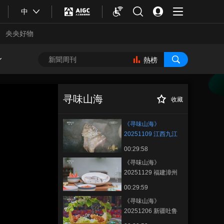
中
央央好物
熱榜
《寻味山海》
正在播放
20251109 江西九江
寻味山海
收藏
《寻味山海》
20251109 江西九江
00:29:58
《寻味山海》
20251129 福建漳州
00:29:59
合體育
亞冬會
《寻味山海》
20251206 新疆吐鲁
番