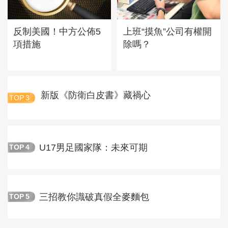
反制美國！中方公佈5
上班“摸魚”公司有權開
項措施
除嗎？
新版《防衛白皮書》藏禍心
TOP
3
U17男足國家隊：未來可期
TOP
4
三招教你識破真假全麥麵包
TOP
5