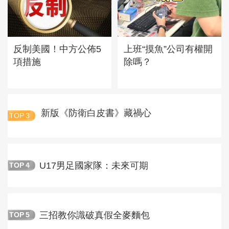
反制美國！中方公佈5
上班“摸魚”公司有權開
項措施
除嗎？
新版《防衛白皮書》藏禍心
TOP
3
U17男足國家隊：未來可期
TOP
4
三招教你識破真假全麥麵包
TOP
5