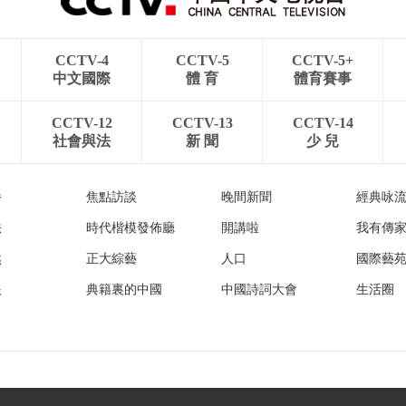
CCTV-4
CCTV-5
CCTV-5+
中文國際
體 育
體育賽事
CCTV-12
CCTV-13
CCTV-14
社會與法
新 聞
少 兒
播
焦點訪談
晚間新聞
經典咏
法
時代楷模發佈廳
開講啦
我有傳
然
正大綜藝
人口
國際藝
眼
典籍裏的中國
中國詩詞大會
生活圈