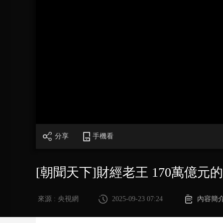
財經
教育
鄉村振興
生態環境
一帶一路
大國智造
大國展會
大國保險
雲頂對話
CCTV.節目官網
直播
節目單
欄目
片庫
分享
手機看
[朝聞天下]財經老王 170萬億
來源 : 央視網
2025-09-23 07:24
內容簡