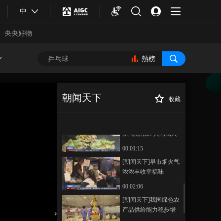
[朝闻天下]时政要闻
中
央央好物
00:00:50
[朝闻天下]今天是第八
个中国农民丰收节 庆
熱榜
农业丰收 享美好生活
00:00:49
[朝闻天下]中国餐
桌“食”代变迁 民生富
朝闻天下
收藏
足微观见证
00:01:45
[朝闻天下]财经老
正在播放
王 170万亿元的“大项目”如何改
[朝闻天下]碳水汤羹与
变你我生活
新潮流相遇 人间烟火
的韵味
00:01:15
[朝闻天下]早市烟火气
浓浓丰收幸福味
00:02:06
合體育
亞冬會
[朝闻天下]我国绿色农
产品供给能力稳步增
强