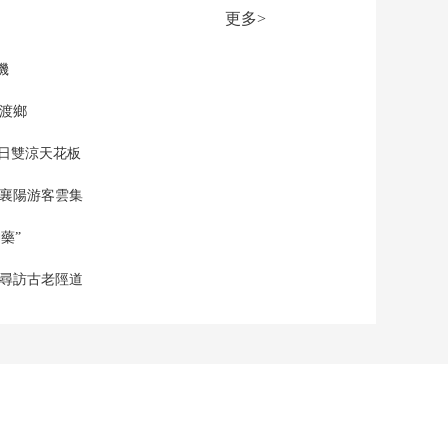
称不支持乌克兰加入
更多>
欧盟
00:01:09
[朝闻天下]中央气象台
機
今早继续发布台风橙
色预警
網渡鄉
00:00:35
[朝闻天下]超强台
夏日雙涼天花板
风“桦加沙”持续逼近
00:02:47
 襄陽游客雲集
[朝闻天下]国家海洋预
报台继续发布海浪橙
藥”
色警报
00:00:30
 尋訪古老陘道
[朝闻天下]防御“桦加
沙” 交通运输部启动二
级响应
00:00:31
[朝闻天下]港珠澳大桥
主桥将于今日15时起
临时封闭
00:00:24
[朝闻天下]广东省内高