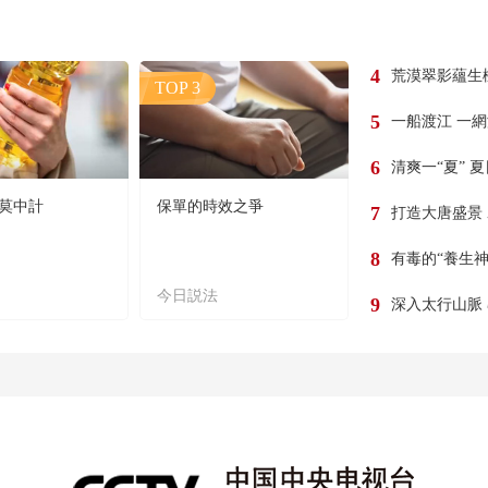
4
荒漠翠影蘊生
TOP 3
5
一船渡江 一
6
清爽一“夏” 
莫中計
保單的時效之爭
7
打造大唐盛景
8
有毒的“養生神
今日説法
9
深入太行山脈