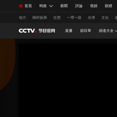
首頁
時政
新聞
評論
視頻
財經
人民領袖習近平
直播
海外頻道
片庫
iPanda
欄目大全
聯播+
English
中國領導人
節目單
Монгол
聽音
央視快評
微視頻
習
地方
鄉村振興
生態
一帶一路
央博
文化
直播
節目單
頻道大全
總台春晚
網絡春晚
共産黨員網
秧紀錄
新聞
國內
國際
評論
經濟
軍事
人民領袖習近平
聯播+
熱解讀
天天學習
視頻
小央視頻
小央直播
直播中國
熊貓
現場
前線
比劃
快看
藍海中國
新兵
體育
直播
競猜
2026年世界盃
2026年
VIP會員
CCTV奧林匹克頻道
生活體育大會