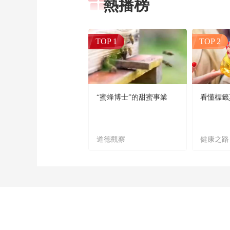
熱播榜
TOP 1
TOP 2
“蜜蜂博士”的甜蜜事業
看懂標籤
道德觀察
健康之路