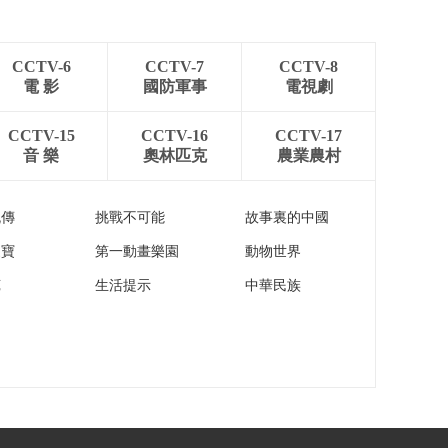
铁 普速列车明日停运
00:00:28
CCTV-6
CCTV-7
CCTV-8
[朝闻天下]广州各区升
電 影
國防軍事
電視劇
级台风黄色预警 今日
全市停课
00:00:21
CCTV-15
CCTV-16
CCTV-17
[朝闻天下]广东汕头
音 樂
奧林匹克
農業農村
超强台风逼近 停课停
工停产停运
00:00:22
流傳
挑戰不可能
故事裏的中國
[朝闻天下]香港大量航
班预计将受台风“桦加
家寶
第一動畫樂園
動物世界
沙”影响
00:00:22
苑
生活提示
中華民族
[朝闻天下]年均超800
万人被处罚 违法记录
终身化？如何为轻微
00:04:21
过错者“松绑”
[朝闻天下]违法记录终
身化？如何为轻微过
错者“松绑”？“无违
00:02:09
法”证明的边界在哪？