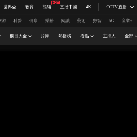
世界盃
教育
熊貓
直播中國
4K
CCTV.直播
式妙語
主持人
下載央視影音
熱解讀
天天學習
旅游
科普
健康
樂齡
閱讀
藝術
數智
5G
産業+
欄目大全
片庫
熱播榜
看點
主持人
全部
紀錄片網
國家大劇院
大型活動
科技
法治
文娛
人物
公益
圖片
習式妙語
央視快評
央視網評
光華銳評
鋒面
頻道
VR/AR
4K專區
全景新聞
請入列
人生第一次
人生第二次
冬奧會
CBA
NBA
中超
國足
國際足球
網球
綜
體育江湖
文化體育
冰雪道路
足球道路