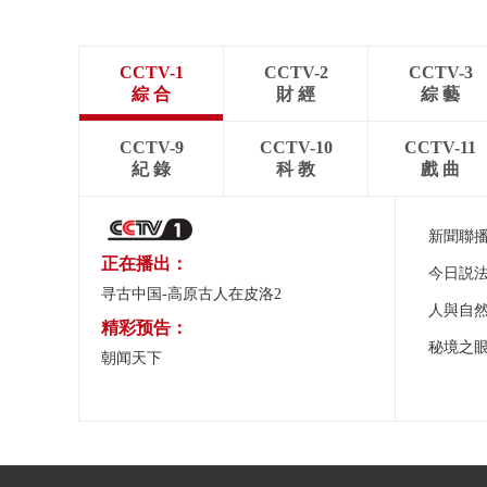
CCTV-1
CCTV-2
CCTV-3
綜 合
財 經
綜 藝
CCTV-9
CCTV-10
CCTV-11
紀 錄
科 教
戲 曲
新聞聯
正在播出：
今日説
寻古中国-高原古人在皮洛2
人與自
精彩预告：
秘境之
朝闻天下