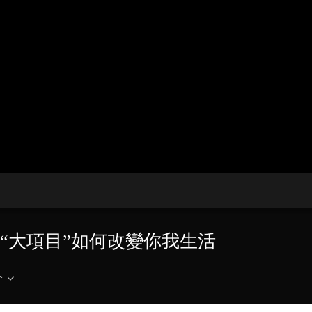
央博
非遺
文化
旅游
科普
健康
樂齡
閱讀
雲起
超級工廠
智敬中國
全民健康
顏選攻略
海洋
收視榜
總台企業白名單
元的“大項目”如何改變你我生活
介