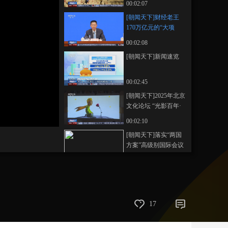
00:02:07
藝術
汽車
數智
5G
産業+
[朝闻天下]财经老王
170万亿元的“大项
時尚
天氣
才藝
網展
央央好物
目”如何改变你我生活
00:02:08
[朝闻天下]新闻速览
00:02:45
[朝闻天下]2025年北京
文化论坛 “光影百年·
中法同行”电影音乐会
00:02:10
举行
[朝闻天下]落实“两国
方案”高级别国际会议
举行 法国等国宣布正
00:02:06
式承认巴勒斯坦国
[朝闻天下]落实“两国
方案”高级别国际会议
举行 美以未出席会议
00:00:24
17
凸显孤立窘境
[朝闻天下]巴勒斯坦外
交部欢迎法国承认巴