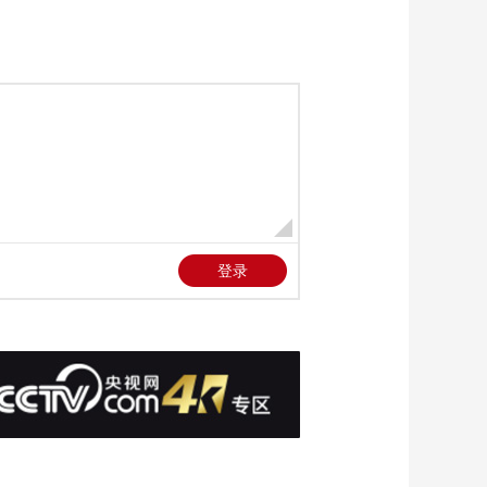
勒斯坦国
00:00:23
[朝闻天下]多国承认巴
勒斯坦国 法国专家：
以色列几乎陷入完全
00:02:16
孤立
[朝闻天下]多国承认巴
勒斯坦国 巴民众：帮
助或许有限 将继续争
00:02:07
取权利
[朝闻天下]专家分析
多国承认巴勒斯坦国
实际影响几何
00:03:34
[朝闻天下]关注巴以局
势 以军在加沙城与哈
马斯武装近距离交火
00:00:59
[朝闻天下]关注俄乌冲
突 俄称控制一处定居
点 乌称反攻取得成效
00:00:46
[朝闻天下]匈牙利总理