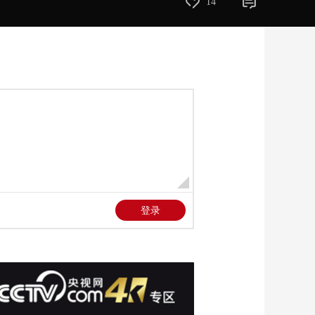
14
沙城医院困境加剧
00:01:56
[新闻直播间]联合国秘
书长重申“两国方案”是
唯一出路
00:02:19
[新闻直播间]中东局势
·以媒报道称 摩萨德曾
在伊朗部署特工破坏
00:00:35
伊朗导弹系统
[新闻直播间]国新办发
布会 扩大服务消费：
坚持惠民生和促消费
00:00:35
相结合
[新闻直播间]陕西西安
世界互联网大会文化
遗产数字化论坛 数字
00:01:48
化技术赋能世界文化
[新闻直播间]陕西西安
遗产保护传承
世界互联网大会文化
遗产数字化论坛·记者
00:05:12
探馆 数字技术 让文化
[新闻直播间]陕西西安
遗产“活”在当下