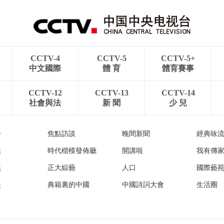
CCTV-4
CCTV-5
CCTV-5+
中文國際
體 育
體育賽事
CCTV-12
CCTV-13
CCTV-14
社會與法
新 聞
少 兒
播
焦點訪談
晚間新聞
經典咏
法
時代楷模發佈廳
開講啦
我有傳
然
正大綜藝
人口
國際藝
眼
典籍裏的中國
中國詩詞大會
生活圈