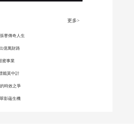
世界互联网大会文化
遗产数字化论坛 数字
00:02:24
技术为秦始皇陵兵马
[新闻直播间]特朗普到
俑注入新活力
更多>
访英国引发民众抗议
00:00:42
現張謇傳奇人生
[新闻直播间]俄乌冲突
·扎波罗热核电站称 核
”出億萬財路
电站设施遭炮击 辐射
00:00:49
水平目前正常
甜蜜事業
[新闻直播间]无人机进
入波兰领空事件持续
標籤莫中計
发酵 北约多国将参与
00:02:53
代号“东部哨兵”军事行
單的時效之爭
[新闻直播间]新闻速览
动
漠翠影蘊生機
00:03:28
[新闻直播间]整治涉未
成年人短视频乱象
00:13:49
[新闻直播间]整治涉未