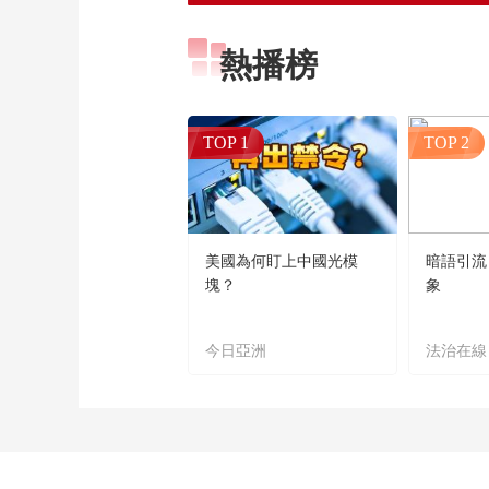
熱播榜
TOP 1
TOP 2
美國為何盯上中國光模
暗語引流
塊？
象
今日亞洲
法治在線