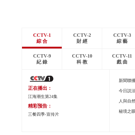
CCTV-1
CCTV-2
CCTV-3
綜 合
財 經
綜 藝
CCTV-9
CCTV-10
CCTV-11
紀 錄
科 教
戲 曲
新聞聯
正在播出：
今日説
江海潮生第24集
人與自
精彩预告：
秘境之
三餐四季-宣传片