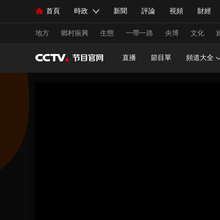
首頁
時政
新聞
評論
視頻
財經
人民領袖習近平
直播
海外頻道
片庫
iPanda
欄目大全
聯播+
English
中國領導人
節目單
Монгол
聽音
央視快評
微視頻
習
地方
鄉村振興
生態
一帶一路
央博
文化
直播
節目單
頻道大全
總台春晚
網絡春晚
共産黨員網
秧紀錄
新聞
國內
國際
評論
經濟
軍事
人民領袖習近平
聯播+
熱解讀
天天學習
視頻
小央視頻
小央直播
直播中國
熊貓
現場
前線
比劃
快看
藍海中國
新兵
體育
直播
競猜
2026年世界盃
2026年
VIP會員
CCTV奧林匹克頻道
生活體育大會