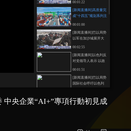
00:01:22
国资委 聚焦战略性新
藝術
汽車
數智
5G
産業+
[新闻直播间]高质量完
兴产业 开展系统化布
成“十四五”规划系列主
局
時尚
天氣
才藝
網展
央央好物
题新闻发布会·国务院
00:01:00
国资委 中央企
[新闻直播间]巴以局势
业“AI+”专项行动初见
以军在加沙城展开大
成效
规模地面行动
00:02:55
[新闻直播间]以色列反
对党领导人表示 以政
府扩大加沙城军事行
00:01:51
动“业余且草率”
[新闻直播间]巴以局势
国际社会呼吁以色列
停止进攻加沙城
00:01:47
 中央企業“AI+”專項行動初見成
[新闻直播间]巴以冲突
联合国：以军行动升
级导致更多人流离失
00:00:48
所
[新闻直播间]巴以局势
伤员不断 资源匮乏 加