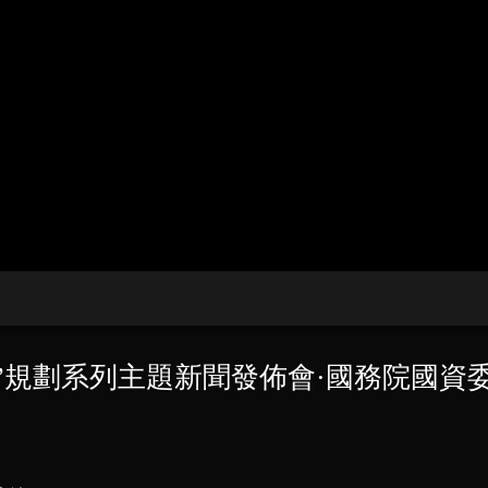
央博
非遺
文化
旅游
科普
健康
樂齡
閱讀
雲起
超級工廠
智敬中國
全民健康
顏選攻略
海洋
收視榜
總台企業白名單
”規劃系列主題新聞發佈會·國務院國資委