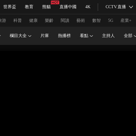
世界盃
教育
熊貓
直播中國
4K
CCTV.直播
式妙語
主持人
下載央視影音
熱解讀
天天學習
旅游
科普
健康
樂齡
閱讀
藝術
數智
5G
産業+
欄目大全
片庫
熱播榜
看點
主持人
全部
紀錄片網
國家大劇院
大型活動
科技
法治
文娛
人物
公益
圖片
習式妙語
央視快評
央視網評
光華銳評
鋒面
頻道
VR/AR
4K專區
全景新聞
請入列
人生第一次
人生第二次
冬奧會
CBA
NBA
中超
國足
國際足球
網球
綜
體育江湖
文化體育
冰雪道路
足球道路