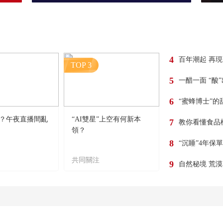
4
百年潮起 再
TOP 3
5
一醋一面 “酸
6
“蜜蜂博士”的
？午夜直播間亂
“AI雙星”上空有何新本
7
教你看懂食品
領？
8
“沉睡”4年保
共同關注
9
自然秘境 荒