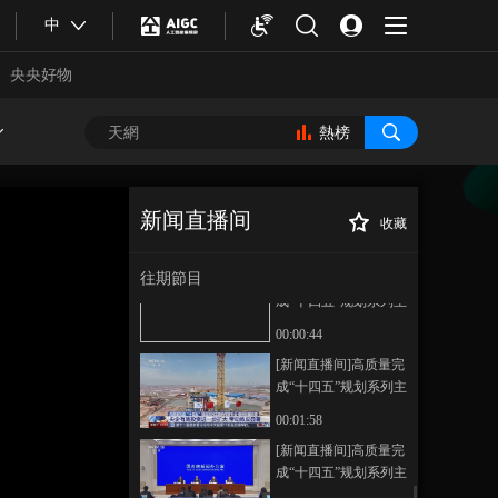
20250917 03:00
中
00:43:59
《新闻直播间》
央央好物
20250917 02:00
00:32:59
熱榜
《新闻直播间》
20250917 01:00
00:20:58
新闻直播间
收藏
本期內容
[新闻直播间]高质
正在播放
量完成“十四五”规划系列主题新
往期節目
[新闻直播间]高质量完
闻发布会·国务院国资委 中央企
成“十四五”规划系列主
业“AI+”专项行动初见成效
题新闻发布会·国务院
00:00:44
国资委 中央企业资产
[新闻直播间]高质量完
总额已超90万亿元
成“十四五”规划系列主
题新闻发布会·国务院
00:01:58
国资委 央企有效投资
合體育
亞冬會
[新闻直播间]高质量完
进一步扩大 带动效应
成“十四五”规划系列主
显著
题新闻发布会·国务院