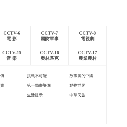
成年人短视频乱象 近
百万条涉未成年人不
00:03:14
良短视频被查处
[新闻直播间]整治涉未
成年人短视频乱象 刻
CCTV-6
CCTV-7
CCTV-8
意摆拍 低俗表演 儿童
00:04:14
電 影
國防軍事
電視劇
岂能成流量工具
[新闻直播间]整治涉未
成年人短视频乱象 诱
CCTV-15
CCTV-16
CCTV-17
导线下从事危险活动
00:03:31
音 樂
奧林匹克
農業農村
甚至直接实施侵害
[新闻直播间]整治涉未
成年人短视频乱象 如
流傳
挑戰不可能
故事裏的中國
何为孩子筑起一道有
00:02:47
效“防护墙”
家寶
第一動畫樂園
動物世界
[新闻直播间]奥地利
《南京照相馆》在维
苑
生活提示
中華民族
也纳举行展映活动
00:01:26
[新闻直播间]河北首条
红色旅游专列试运行
欣赏太行美景 推动文
00:01:22
旅产业发展