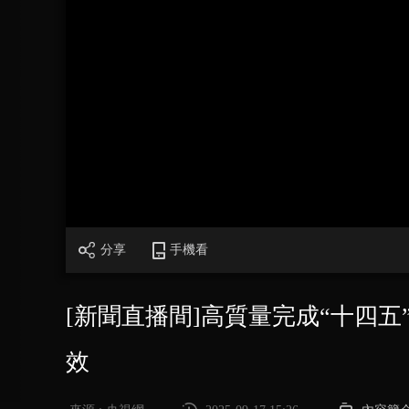
財經
教育
鄉村振興
生態環境
一帶一路
大國智造
大國展會
大國保險
雲頂對話
CCTV.節目官網
直播
節目單
欄目
片庫
分享
手機看
[新聞直播間]高質量完成“十四五
效