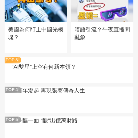
美國為何盯上中國光模
暗語引流？午夜直播間
塊？
亂象
TOP
3
“AI雙星”上空有何新本領？
百年潮起 再現張謇傳奇人生
TOP
4
一醋一面 “酸”出億萬財路
TOP
5