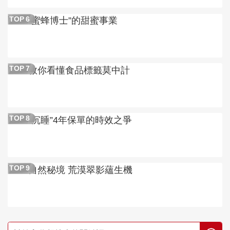
“蜜蜂博士”的甜蜜事業
TOP
6
教你看懂食品標籤莫中計
TOP
7
“沉睡”4年保單的時效之爭
TOP
8
自然秘境 荒漠翠影蘊生機
TOP
9