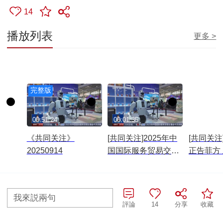
14
播放列表
更多 >
完整版
00:51:24
00:01:35
00:00:41
《共同关注》
[共同关注]2025年中
[共同关注
20250914
国国际服务贸易交易
正告菲方
会今天闭幕 达成建筑
南海挑起
信息技术等领域超
张局势
900项成果
我來説兩句
往期查詢>
評論
14
分享
收藏