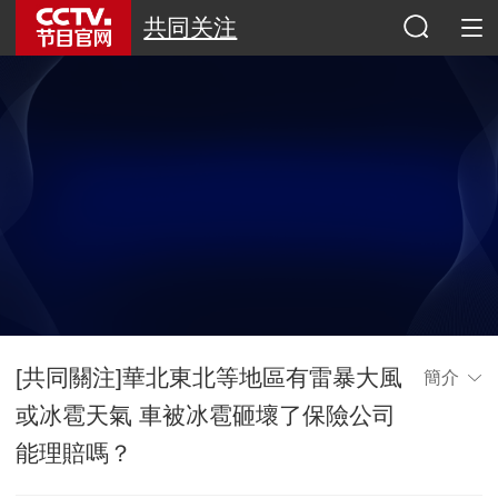
共同关注
[共同關注]華北東北等地區有雷暴大風
簡介
或冰雹天氣 車被冰雹砸壞了保險公司
能理賠嗎？