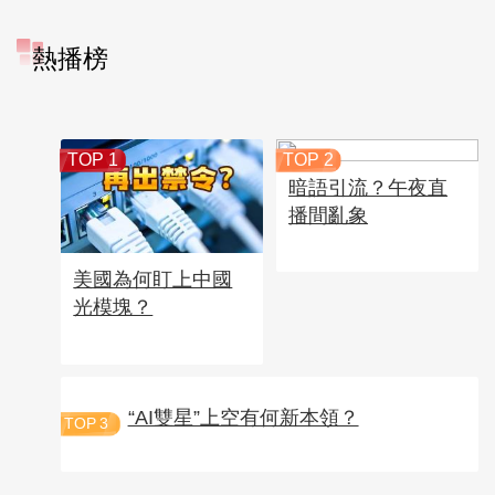
熱播榜
TOP 1
TOP 2
暗語引流？午夜直
播間亂象
美國為何盯上中國
光模塊？
“AI雙星”上空有何新本領？
TOP
3