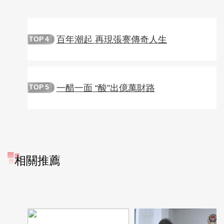
百年潮起 再現張謇傳奇人生
TOP
4
一醋一面 “酸”出億萬財路
TOP
5
相關推薦