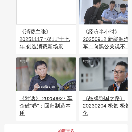
《消费主张》
《经济半小时》
20251117 “双11”十七
20250912 新能源汽
年 创造消费新场景：
车：向黑公关说不！
科技赋能
《对话》 20250927 车
《品牌强国之路》
企破“卷”：回归制造本
20230204 极氪 极
质
化
加載更多