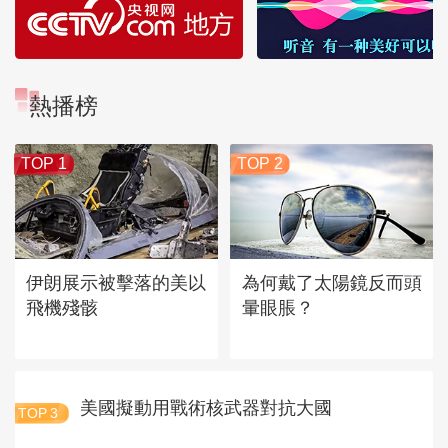
熱播榜
TOP 1
TOP 2
伊朗展示被擊落的美以
為何戴了太陽鏡反而頭
飛機殘骸
暈眼脹？
美國擬動用戰術核武器對抗大國
TOP
3