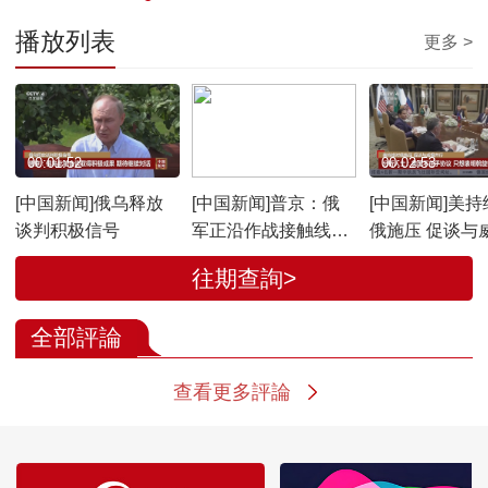
播放列表
更多 >
00:01:52
00:00:47
00:02:53
[中国新闻]俄乌释放
[中国新闻]普京：俄
[中国新闻]美持
谈判积极信号
军正沿作战接触线全
俄施压 促谈与
面推进
行
往期查詢>
全部評論
查看更多評論