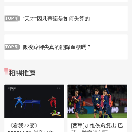
“天才”因凡蒂諾是如何失算的
TOP
4
飯後踮腳尖真的能降血糖嗎？
TOP
5
相關推薦
《看我72变》
[西甲]加维伤愈复出 巴