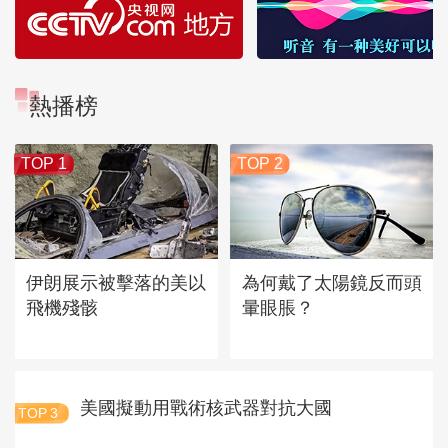
熱播榜
TOP 1
TOP 2
伊朗展示被擊落的美以
為何戴了太陽鏡反而頭
飛機殘骸
暈眼脹？
美國擬動用戰術核武器對抗大國
TOP
3