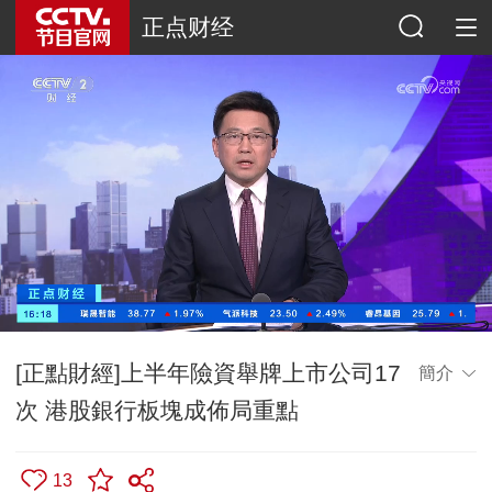
正点财经
[正點財經]上半年險資舉牌上市公司17
簡介
次 港股銀行板塊成佈局重點
13