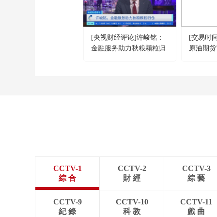
[央视财经评论]许峻铭：
[交易时
金融服务助力秋粮颗粒归
原油期货
仓
界前三
CCTV-1
CCTV-2
CCTV-3
綜 合
財 經
綜 藝
CCTV-9
CCTV-10
CCTV-11
紀 錄
科 教
戲 曲