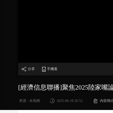
財經
教育
鄉村振興
生態環境
一帶一路
大國智造
大國展會
大國保險
雲頂對話
CCTV.節目官網
直播
節目單
欄目
片庫
分享
手機看
[經濟信息聯播]聚焦2025陸家嘴
來源 : 央視網
2025-06-18 20:52
內容簡