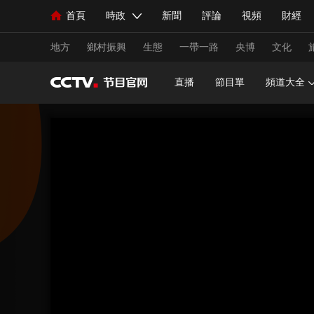
首頁
時政
新聞
評論
視頻
財經
人民領袖習近平
直播
海外頻道
片庫
iPanda
欄目大全
聯播+
English
中國領導人
節目單
Монгол
聽音
央視快評
微視頻
習
地方
鄉村振興
生態
一帶一路
央博
文化
直播
節目單
頻道大全
總台春晚
網絡春晚
共産黨員網
秧紀錄
新聞
國內
國際
評論
經濟
軍事
人民領袖習近平
聯播+
熱解讀
天天學習
視頻
小央視頻
小央直播
直播中國
熊貓
現場
前線
比劃
快看
藍海中國
新兵
體育
直播
競猜
2026年世界盃
2026年
VIP會員
CCTV奧林匹克頻道
生活體育大會