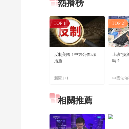
熱播榜
TOP 1
TOP 2
反制美國！中方公佈5項
上班“摸
措施
嗎？
新聞1+1
中國法治
相關推薦