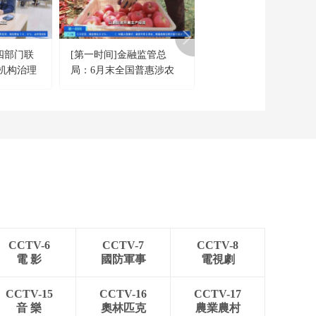
色列伊朗大规模冲突
以称连续空袭德黑兰
00:03:34
伊称突破以防空系统
[经济信息联播]关注以
四部门联
[第一时间]金融监管总
[正点财经]中国经济半
色列伊朗大规模冲突
机构治理
局：6月末全国普惠涉农
报 金融监管总局：6月
新闻链接：“法塔赫”高
贷款余额同比增7.55%
全国普惠涉农贷款余额
00:00:53
超音速导弹
比增7.55%
[经济信息联播]关注以
色列伊朗大规模冲突
伊朗西部及西北部频
00:01:12
遭以色列袭击 防空系
[经济信息联播]关注以
统启动
色列伊朗大规模冲突
总台记者伊朗见闻：
00:02:15
局势紧张 网络受限 车
[经济信息联播]关注以
辆严查
色列伊朗大规模冲突
CCTV-6
CCTV-7
CCTV-8
波罗的海国际航运公
00:00:20
電 影
國防軍事
電視劇
会：通过霍尔木兹海
[经济信息联播]关注以
峡船只数量正在下降
色列伊朗大规模冲突
CCTV-15
CCTV-16
CCTV-17
霍尔木兹海峡：国际
00:01:19
音 樂
奧林匹克
農業農村
石油航运要道