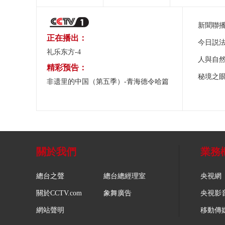
新聞聯
正在播出：
今日説
礼乐东方-4
人與自
精彩预告：
秘境之
非遗里的中国（第五季）-青海德令哈篇
關於我們
業務
總台之聲
總台總經理室
央視網
關於CCTV.com
象舞廣告
央視影
網站聲明
移動傳