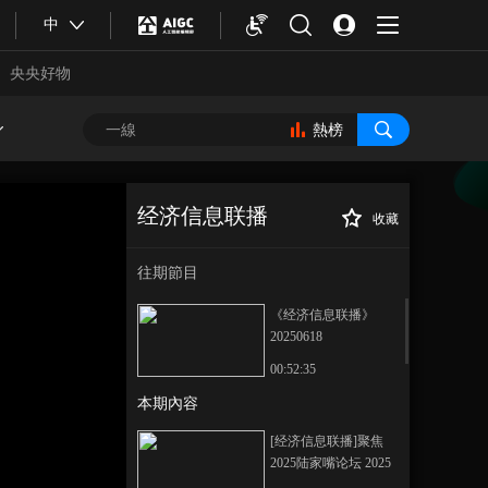
中
央央好物
熱榜
经济信息联播
收藏
[经济信息联播]聚
正在播放
焦2025陆家嘴论坛 全球前50大
往期節目
银行已有42家在华设有机构
《经济信息联播》
20250618
00:52:35
本期內容
合體育
亞冬會
[经济信息联播]聚焦
2025陆家嘴论坛 2025
陆家嘴论坛今天开幕