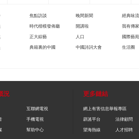
播
焦點訪談
晚間新聞
經典咏
法
時代楷模發佈廳
開講啦
我有傳
然
正大綜藝
人口
國際藝
眼
典籍裏的中國
中國詩詞大會
生活圈
概況
更多鏈結
互聯網電視
網上有害信息舉報專區
音
手機電視
辟謠平台
法律顧問
媒
幫助中心
望海熱線
人才招聘