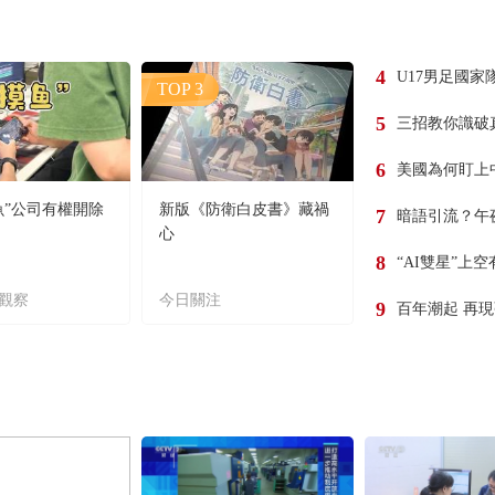
4
U17男足國家
TOP 3
5
三招教你識破
6
美國為何盯上
魚”公司有權開除
新版《防衛白皮書》藏禍
7
暗語引流？午
心
8
“AI雙星”上
觀察
今日關注
9
百年潮起 再