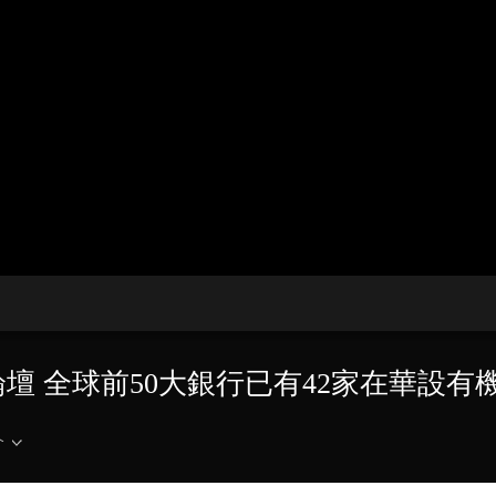
央博
非遺
文化
旅游
科普
健康
樂齡
閱讀
雲起
超級工廠
智敬中國
全民健康
顏選攻略
海洋
收視榜
總台企業白名單
論壇 全球前50大銀行已有42家在華設有
介