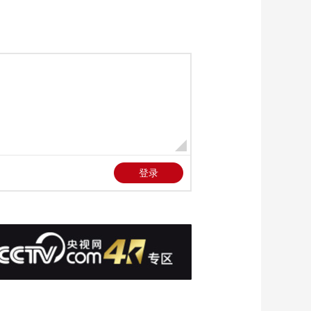
现强降雨 中央气象台
00:00:31
发布暴雨强对流双预
[经济信息联播]关注多
警
地强降雨 广东怀集：
城区多处被淹 救援持
00:01:50
续进行
[经济信息联播]关注多
地强降雨 广西启动防
汛四级应急响应
00:01:18
[经济信息联播]关注多
地强降雨 重庆遭遇强
降雨天气 局地出现大
00:00:59
暴雨
[经济信息联播]关注多
地强降雨 国家发展改
革委：安排6000万元
00:00:20
支持洪灾灾后恢复
[经济信息联播]全国草
原保护日 内蒙古巴彦
淖尔：以草定畜 让牧
00:01:53
民减畜不减收
[经济信息联播]2025年