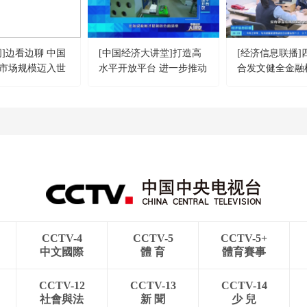
间]边看边聊 中国
[中国经济大讲堂]打造高
[经济信息联播]
市场规模迈入世
水平开放平台 进一步推动
合发文健全金融
制度型开放
CCTV-4
CCTV-5
CCTV-5+
中文國際
體 育
體育賽事
CCTV-12
CCTV-13
CCTV-14
社會與法
新 聞
少 兒