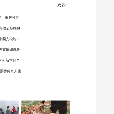
高考志愿填报 各地高
更多>
校纷纷开展高招咨询
00:02:06
和志愿填报服务
[经济信息联播]“考后
隊：未來可期
经济”升温 浙江：多重
优惠补贴叠加 毕业
真假全麥麵包
00:00:59
季“焕新”消费迎高峰
[经济信息联播]“考后
中國光模塊？
经济”升温 高考后掀
起“学车热” 多地驾校
00:01:04
夜直播間亂象
迎来“学生潮”
[经济信息联播]山东青
岛：特色美食点亮城
空有何新本領？
市夜经济
00:01:09
現張謇傳奇人生
[经济信息联播]入境游
火热 广东广州：机场
口岸入境客流旺
00:01:57
[经济信息联播]入境游
火热 浙江义乌：边旅
游边签单 外籍游客开
00:01:35
启“进货式”旅游
[经济信息联播]关注以