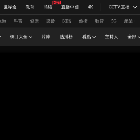
世界盃
教育
熊貓
直播中國
4K
CCTV.直播
式妙語
主持人
下載央視影音
熱解讀
天天學習
旅游
科普
健康
樂齡
閱讀
藝術
數智
5G
産業+
欄目大全
片庫
熱播榜
看點
主持人
全部
紀錄片網
國家大劇院
大型活動
科技
法治
文娛
人物
公益
圖片
習式妙語
央視快評
央視網評
光華銳評
鋒面
頻道
VR/AR
4K專區
全景新聞
請入列
人生第一次
人生第二次
冬奧會
CBA
NBA
中超
國足
國際足球
網球
綜
體育江湖
文化體育
冰雪道路
足球道路