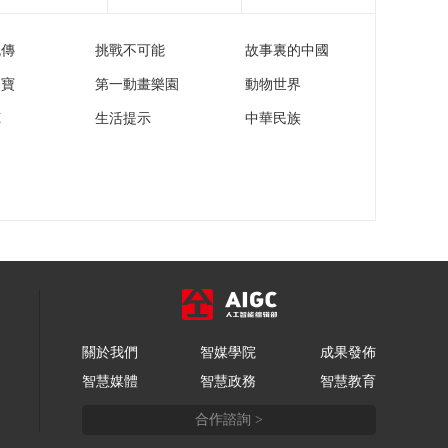
[经济信息联播]关注以
色列伊朗大规模冲突
流傳
挑戰不可能
故事裏的中國
17日国际油价显著上
00:02:28
涨 涨幅超4%
家寶
第一動畫樂園
動物世界
[经济信息联播]关注以
色列伊朗大规模冲突
苑
生活提示
中華民族
美媒：美国可能加入
00:00:19
以色列对伊朗空袭
[经济信息联播]关注以
色列伊朗大规模冲突
马克龙：反对可能导
00:00:58
致伊朗政权更迭的军
[经济信息联播]第28届
事行动
圣彼得堡国际经济论
坛今日开幕
00:01:51
[经济信息联播]美国洛
杉矶市长宣布部分区
關於我們
智媒學院
成果發佈
域宵禁解除
00:01:45
智慧媒體
智慧政務
智慧教育
[经济信息联播]欧盟委
员会计划全面禁止进
合作諮詢 >
口俄罗斯石油和天然
00:01:28