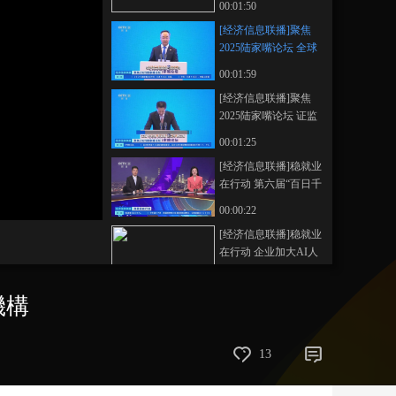
00:01:50
央行宣布八项重磅金
藝術
汽車
數智
5G
産業+
[经济信息联播]聚焦
融开放举措
2025陆家嘴论坛 全球
時尚
天氣
才藝
網展
央央好物
前50大银行已有42家
00:01:59
在华设有机构
[经济信息联播]聚焦
2025陆家嘴论坛 证监
会：设置科创成长层
00:01:25
引导各类要素资源加
[经济信息联播]稳就业
快向创新领域集聚
在行动 第六届“百日千
万招聘专项行动”启动
00:00:22
[经济信息联播]稳就业
在行动 企业加大AI人
才招聘培养力度
00:01:31
機構
[经济信息联播]稳就业
在行动 稳岗培训 让人
才与产业双向赋能
00:02:12
13
[经济信息联播]关注多
地强降雨 南方多地出