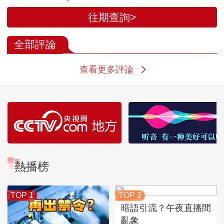
往期查詢>
全部評論
查看更多評論
熱播榜
TOP 1
TOP 2
暗語引流？午夜直播間
亂象