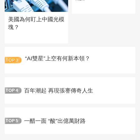
美國為何盯上中國光模
塊？
“AI雙星”上空有何新本領？
TOP
3
百年潮起 再現張謇傳奇人生
TOP
4
一醋一面 “酸”出億萬財路
TOP
5