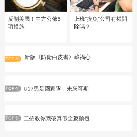
反制美國！中方公佈5
上班“摸魚”公司有權開
項措施
除嗎？
新版《防衛白皮書》藏禍心
TOP
3
U17男足國家隊：未來可期
TOP
4
三招教你識破真假全麥麵包
TOP
5