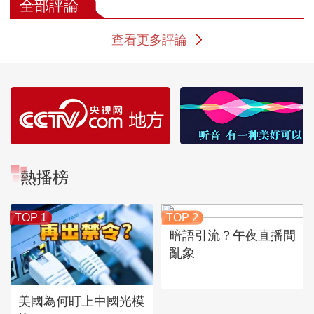
全部評論
查看更多評論
熱播榜
TOP 1
TOP 2
暗語引流？午夜直播間
亂象
美國為何盯上中國光模