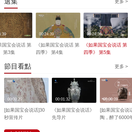
選集
更多 >
4:39
00:24:39
00:24:39
果国宝会说话 第
《如果国宝会说话 第
《如果国宝会说话 第
 第3集
四季》 第4集
四季》 第5集
節目看點
更多 >
00:00:29
00:01:32
00:00:09
[如果国宝会说话]30
《如果国宝会说话》
[如果国宝会说话
秒宣传片
先导片
陶，醉了6000
陶鹰鼎海报视