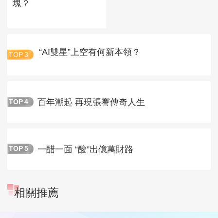
塊？
“AI雙星”上空有何新本領？
TOP
3
百年潮起 再現張謇傳奇人生
TOP
4
一醋一面 “酸”出億萬財路
TOP
5
相關推薦