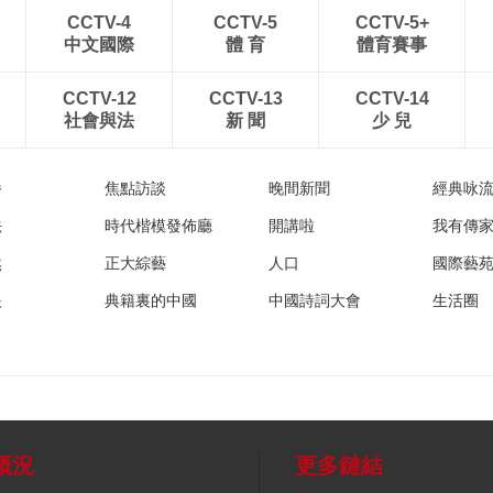
CCTV-4
CCTV-5
CCTV-5+
中文國際
體 育
體育賽事
CCTV-12
CCTV-13
CCTV-14
社會與法
新 聞
少 兒
播
焦點訪談
晚間新聞
經典咏
法
時代楷模發佈廳
開講啦
我有傳
然
正大綜藝
人口
國際藝
眼
典籍裏的中國
中國詩詞大會
生活圈
概況
更多鏈結