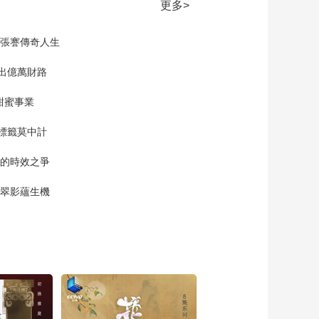
[如果国宝会说话] 打小
更多>
就很萌的中华第一龙
——红山玉龙海报视
00:00:09
現張謇傳奇人生
频
[如果国宝会说话] 你
好！我是树先生——
”出億萬財路
三星堆青铜神树海报
00:00:09
视频
甜蜜事業
[如果国宝会说话] 嗯，
我就是内个贮贝器
標籤莫中計
——古滇国贮贝器海
00:00:09
报视频
單的時效之爭
[如果国宝会说话] 可爱
即真理——鴞尊海报
漠翠影蘊生機
视频
00:00:09
[如果国宝会说话] 鹤不
立鸡群 莲不出淤泥
——莲鹤方壶海报视
00:00:09
频
[如果国宝会说话] 你可
知道我为何料事如神
——玉版玉龟海报视
00:00:09
频