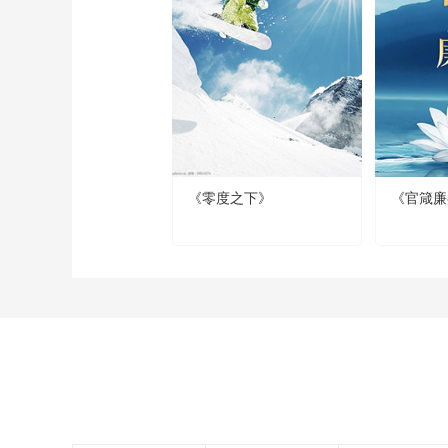
《零度之下》
《官箴廉