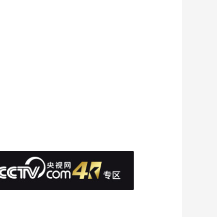
见，就是重逢——人
头壶海报视频
00:00:09
[如果国宝会说话] 0.2
毫米的精致——龙山
蛋壳黑陶杯海报视频
00:00:09
[如果国宝会说话] 天圆
地方，我可是玉琮之
王——良渚玉琮王海
00:00:10
报视频
[如果国宝会说话] 当年
的真相，我知道！
——利簋海报视频
00:00:10
[如果国宝会说话] 别说
我吹，我是中国最早
的乐器实物——贾湖
00:00:09
骨笛海报视频
[如果国宝会说话] 如此
闪耀——太阳神鸟金
箔海报视频
00:00:09