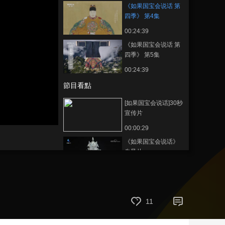
《如果国宝会说话 第
藝術
汽車
數智
5G
産業+
四季》 第4集
00:24:39
時尚
天氣
才藝
網展
央央好物
《如果国宝会说话 第
四季》 第5集
00:24:39
節目看點
[如果国宝会说话]30秒
宣传片
00:00:29
《如果国宝会说话》
先导片
00:01:32
[如果国宝会说话] 陶，
醉了6000年—— 陶鹰
鼎海报视频
11
00:00:09
[如果国宝会说话] 初