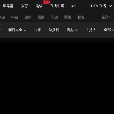
世界盃
教育
熊貓
直播中國
4K
CCTV.直播
式妙語
主持人
下載央視影音
熱解讀
天天學習
旅游
科普
健康
樂齡
閱讀
藝術
數智
5G
産業+
欄目大全
片庫
熱播榜
看點
主持人
全部
紀錄片網
國家大劇院
大型活動
科技
法治
文娛
人物
公益
圖片
習式妙語
央視快評
央視網評
光華銳評
鋒面
頻道
VR/AR
4K專區
全景新聞
請入列
人生第一次
人生第二次
年冬奧會
CBA
NBA
中超
國足
國際足球
網球
綜
體育江湖
文化體育
冰雪道路
足球道路