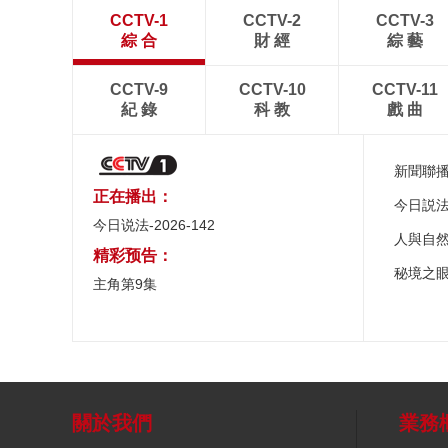
CCTV-1
CCTV-2
CCTV-3
綜 合
財 經
綜 藝
CCTV-9
CCTV-10
CCTV-11
紀 錄
科 教
戲 曲
新聞聯
正在播出：
今日説
今日说法-2026-142
人與自
精彩预告：
秘境之
主角第9集
關於我們
業務