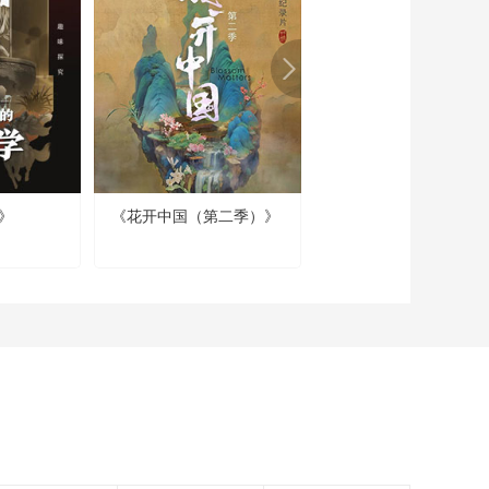
[如果国宝会说话] 以宇
宙为瞳孔——二里头
镶嵌绿松石铜牌饰海
00:00:09
报视频
[如果国宝会说话]后母
戊鼎：父母最重 孝顺
为大
00:00:09
[如果国宝会说话] 看见
我，形容词不够用了
》
《花开中国（第二季）》
《国宝“出道”夜》（第
吧？——曾侯乙尊盘
00:00:09
季）
海报
[如果国宝会说话] 看剑
——越王勾践剑海报
00:00:09
[如果国宝会说话] 王的
笔记 你看懂了吗？
——甲骨文海报
00:00:09
[如果国宝会说话] 说我
像奥特曼的 你别走！
——三星堆青铜人像