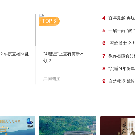
4
百年潮起 再
TOP 3
5
一醋一面 “酸
6
“蜜蜂博士”的
？午夜直播間亂
“AI雙星”上空有何新本
7
教你看懂食品
領？
8
“沉睡”4年保
共同關注
9
自然秘境 荒