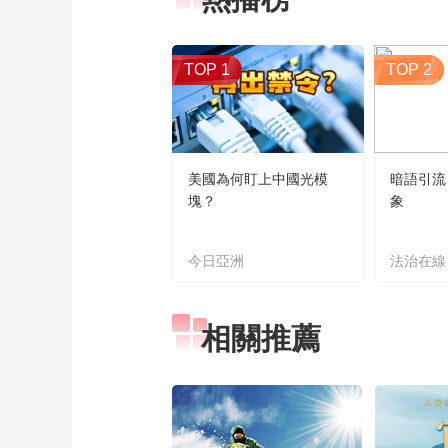
TOP 1
TOP 2
美國為何盯上中國光模
暗語引流
塊？
象
今日亞洲
法治在線
相關推薦