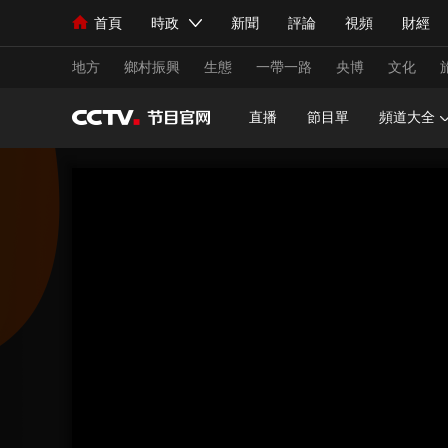
首頁
時政
新聞
評論
視頻
財經
人民領袖習近平
直播
海外頻道
片庫
iPanda
欄目大全
聯播+
English
中國領導人
節目單
Монгол
聽音
央視快評
微視頻
習
地方
鄉村振興
生態
一帶一路
央博
文化
直播
節目單
頻道大全
總台春晚
網絡春晚
共産黨員網
秧紀錄
新聞
國內
國際
評論
經濟
軍事
人民領袖習近平
聯播+
熱解讀
天天學習
視頻
小央視頻
小央直播
直播中國
熊貓
現場
前線
比劃
快看
藍海中國
新兵
體育
直播
競猜
2026年世界盃
2026
VIP會員
CCTV奧林匹克頻道
生活體育大會