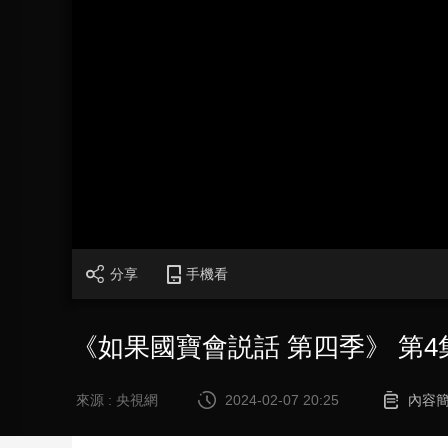
財經
教育
鄉村振興
生態環境
一帶一路
大國智造
大國展會
大國保險
雲頂對話
CCTV.節目官網
直播
節目單
欄目
片庫
分享
手機看
《如果國寶會説話 第四季》 第4
來源 : 央視網
2024-02-07 20:25
內容