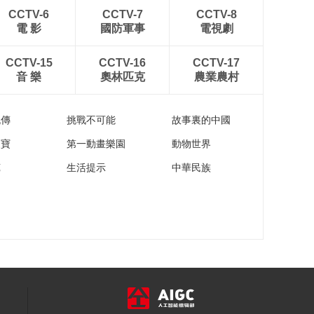
00:00:09
海报
CCTV-6
CCTV-7
CCTV-8
[如果国宝会说话] 如果
電 影
國防軍事
電視劇
我会唱歌 我就是真正
的凤凰传奇——妇好
00:00:09
CCTV-15
CCTV-16
CCTV-17
玉凤海报
[如果国宝会说话] 把世
音 樂
奧林匹克
農業農村
界戴在身上——玉组
佩海报
00:00:09
流傳
挑戰不可能
故事裏的中國
[如果国宝会说话] 何以
为尊 我有中国——何
家寶
第一動畫樂園
動物世界
尊海报
00:00:09
苑
生活提示
中華民族
[如果国宝会说话] 执于
掌心间的千军万马
——虎符海报
00:00:09
[如果国宝会说话]
2300年前的建筑蓝图,
你见过吗?——错金银
00:00:09
铜版兆域图海报
[如果国宝会说话] 有问
题问谁？问鼎——大