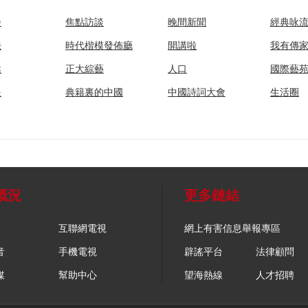
播
焦點訪談
晚間新聞
經典咏
法
時代楷模發佈廳
開講啦
我有傳
然
正大綜藝
人口
國際藝
眼
典籍裏的中國
中國詩詞大會
生活圈
概況
更多鏈結
互聯網電視
網上有害信息舉報專區
音
手機電視
辟謠平台
法律顧問
媒
幫助中心
望海熱線
人才招聘