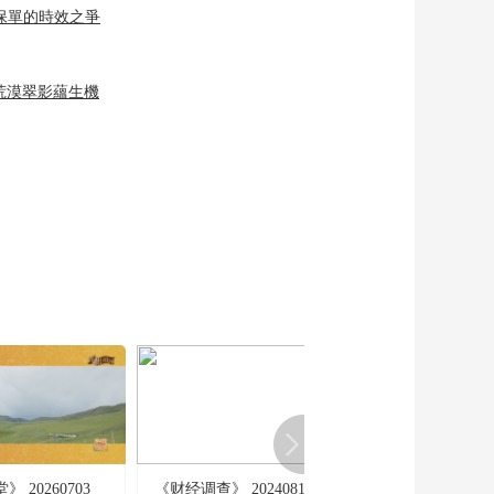
年保單的時效之爭
荒漠翠影蘊生機
 20260703
《财经调查》 20240811
[职场健康课]八