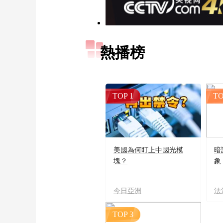
熱播榜
TOP 1
TO
美國為何盯上中國光模
暗
塊？
象
今日亞洲
法
TOP 3