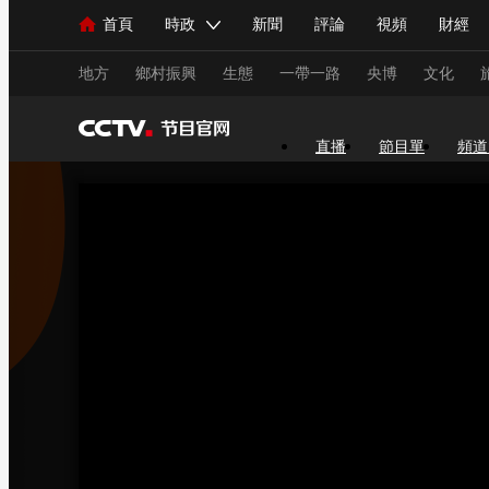
首頁
時政
新聞
評論
視頻
財經
人民領袖習近平
直播
海外頻道
片庫
iPanda
欄目大全
聯播+
English
中國領導人
節目單
Монгол
聽音
央視快評
微視頻
習
地方
鄉村振興
生態
一帶一路
央博
文化
直播
節目單
頻道
總台春晚
網絡春晚
共産黨員網
秧紀錄
新聞
國內
國際
評論
經濟
軍事
人民領袖習近平
聯播+
熱解讀
天天學習
視頻
小央視頻
小央直播
直播中國
熊貓
現場
前線
比劃
快看
藍海中國
新兵
體育
直播
競猜
2026年世界盃
2026年
VIP會員
CCTV奧林匹克頻道
生活體育大會