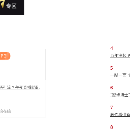
4
P 2
百年潮起 
5
一醋一面 
6
語引流？午夜直播間亂
“蜜蜂博士
7
治在線
教你看懂
8