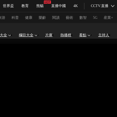
世界盃
教育
熊貓
直播中國
4K
CCTV.直播
式妙語
主持人
下載央視影音
熱解讀
天天學習
旅游
科普
健康
樂齡
閱讀
藝術
數智
5G
産業+
大全
欄目大全
片庫
熱播榜
看點
主持人
紀錄片網
國家大劇院
大型活動
科技
法治
文娛
人物
公益
圖片
習式妙語
央視快評
央視網評
光華銳評
鋒面
頻道
VR/AR
4K專區
全景新聞
請入列
人生第一次
人生第二次
冬奧會
CBA
NBA
中超
國足
國際足球
網球
綜
體育江湖
文化體育
冰雪道路
足球道路