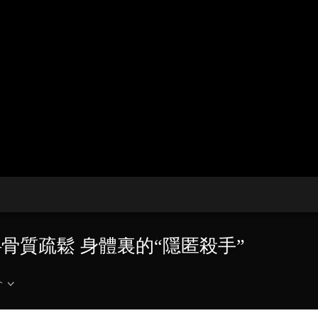
央博
非遺
文化
旅游
科普
健康
樂齡
閱讀
雲起
超級工廠
智敬中國
全民健康
顏選攻略
海洋
收視榜
總台企業白名單
——骨質疏鬆 身體裏的“隱匿殺手”
介