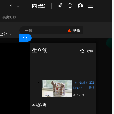
中
央央好物
熱榜
全部
生命线
收藏
《生命线》
正在播放
20240120 陈海翎——骨质疏松
身体里的“隐匿杀手”
《生命线》 20240120
陈海翎——骨质疏松
身体里的“隐匿杀手”
00:17:59
合體育
亞冬會
本期內容