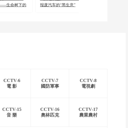
——生命树下的
报废汽车的“黑生意”
穴位 通三焦
CCTV-6
CCTV-7
CCTV-8
電 影
國防軍事
電視劇
CCTV-15
CCTV-16
CCTV-17
音 樂
奧林匹克
農業農村