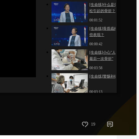
[生命线]什么是骨质疏
藝術
汽車
數智
5G
産業+
松引起的骨折？
00:01:52
時尚
天氣
才藝
網展
央央好物
[生命线]骨质疏松有哪
些表现？
00:00:42
[生命线]小心“人生中
最后一次骨折”
00:03:58
[生命线]警惕补钙误区
00:03:13
[生命线]小心骨质疏松
背后的疾病
00:03:21
[生命线]经营好自己
19
的“骨量银行”