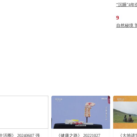
“沉睡”4
9
自然秘境 
生活圈》 20240607 强
《健康之路》 20221027
《大地讲堂》