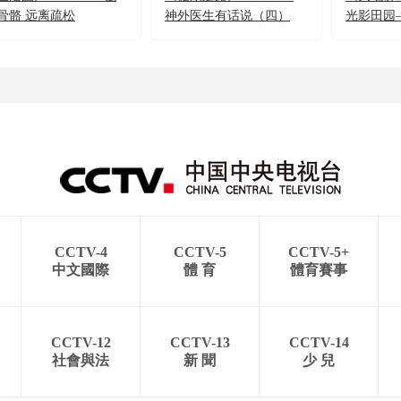
骨骼 远离疏松
神外医生有话说（四）
光影田园
守望 28
CCTV-4
CCTV-5
CCTV-5+
中文國際
體 育
體育賽事
CCTV-12
CCTV-13
CCTV-14
社會與法
新 聞
少 兒