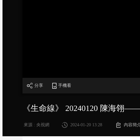
財經
教育
鄉村振興
生態環境
一帶一路
大國智造
大國展會
大國保險
雲頂對話
CCTV.節目官網
直播
節目單
欄目
片庫
分享
手機看
《生命線》 20240120 陳海翎
來源 : 央視網
2024-01-20 13:28
內容簡