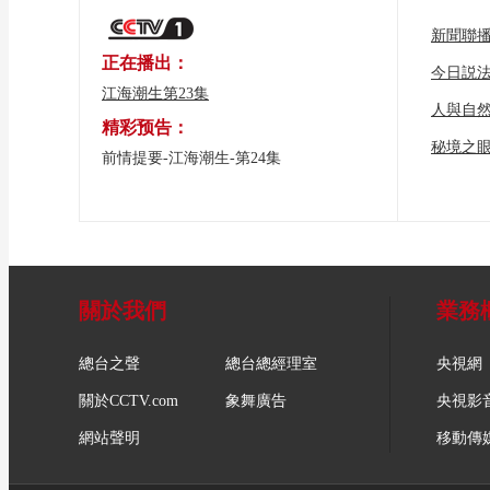
新聞聯
正在播出：
今日説
江海潮生第23集
人與自
精彩预告：
秘境之
前情提要-江海潮生-第24集
關於我們
業務
總台之聲
總台總經理室
央視網
關於CCTV.com
象舞廣告
央視影
網站聲明
移動傳