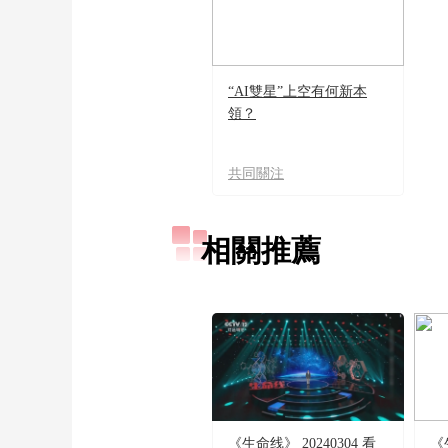
“AI雙星”上空有何新本
領？
共同關注
相關推薦
《生命线》 20240304 看
《