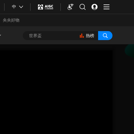
中
央央好物
熱榜
合體育
亞冬會