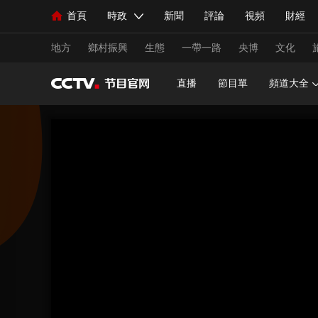
首頁
時政
新聞
評論
視頻
財經
人民領袖習近平
直播
海外頻道
片庫
iPanda
欄目大全
聯播+
English
中國領導人
節目單
Монгол
聽音
央視快評
微視頻
習
地方
鄉村振興
生態
一帶一路
央博
文化
直播
節目單
頻道大全
總台春晚
網絡春晚
共産黨員網
秧紀錄
新聞
國內
國際
評論
經濟
軍事
人民領袖習近平
聯播+
熱解讀
天天學習
視頻
小央視頻
小央直播
直播中國
熊貓
現場
前線
比劃
快看
藍海中國
新兵
體育
直播
競猜
2026年世界盃
2026年
VIP會員
CCTV奧林匹克頻道
生活體育大會