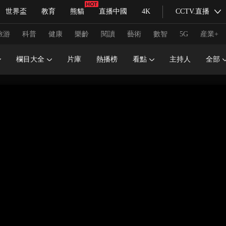
世界盃
教育
熊貓
直播中國
4K
CCTV.直播
式妙語
主持人
下載央視影音
熱解讀
天天學習
旅游
科普
健康
樂齡
閱讀
藝術
數智
5G
産業+
欄目大全
片庫
熱播榜
看點
主持人
全部
紀錄片網
國家大劇院
大型活動
科技
法治
文娛
人物
公益
圖片
習式妙語
央視快評
央視網評
光華銳評
鋒面
頻道
VR/AR
4K專區
全景新聞
請入列
人生第一次
人生第二次
冬奧會
CBA
NBA
中超
國足
國際足球
網球
綜
體育江湖
文化體育
冰雪道路
足球道路