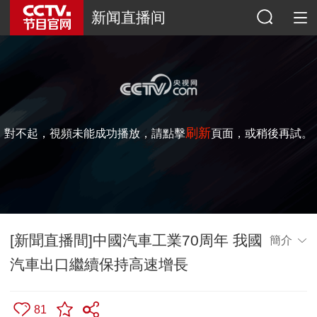
新闻直播间
刷新
對不起，視頻未能成功播放，請點擊
頁面，或稍後再試。
[新聞直播間]中國汽車工業70周年 我國
簡介
汽車出口繼續保持高速增長
81