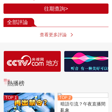
往期查詢>
全部評論
查看更多評論
熱播榜
TOP 1
TOP 2
暗語引流？午夜直播間
亂象