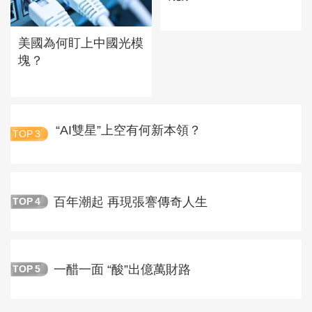
美國為何盯上中國光模
塊？
“AI雙星”上空有何新本領？
TOP
3
百年潮起 再現張謇傳奇人生
TOP
4
一醋一面 “酸”出億萬財路
TOP
5