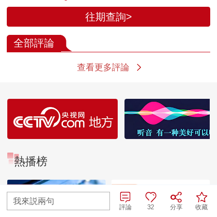
往期查詢>
全部評論
查看更多評論
熱播榜
TOP 1
TOP 2
暗語引流？午夜直播間
我來説兩句
亂象
評論
32
分享
收藏