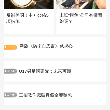
反制美國！中方公佈5
上班“摸魚”公司有權開
項措施
除嗎？
新版《防衛白皮書》藏禍心
TOP
3
U17男足國家隊：未來可期
TOP
4
三招教你識破真假全麥麵包
TOP
5