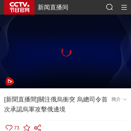
新闻直播间
[新聞直播間]關注俄烏衝突 烏總司令首
簡介
次承認烏軍攻擊俄邊境
73