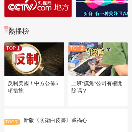
熱播榜
TOP 1
TOP 2
反制美國！中方公佈5
上班“摸魚”公司有權開
項措施
除嗎？
新版《防衛白皮書》藏禍心
TOP
3