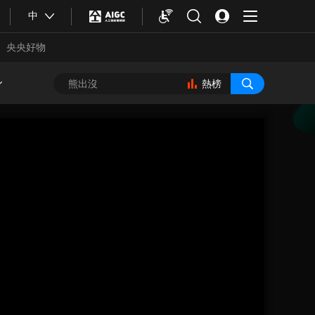
中
央央好物
熱榜
合體育
亞冬會