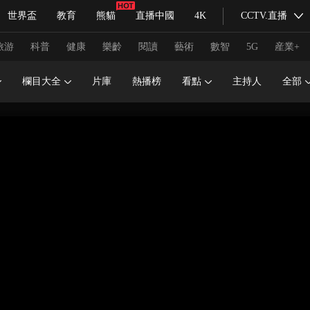
世界盃
教育
熊貓
直播中國
4K
CCTV.直播
式妙語
主持人
下載央視影音
熱解讀
天天學習
旅游
科普
健康
樂齡
閱讀
藝術
數智
5G
産業+
欄目大全
片庫
熱播榜
看點
主持人
全部
紀錄片網
國家大劇院
大型活動
科技
法治
文娛
人物
公益
圖片
習式妙語
央視快評
央視網評
光華銳評
鋒面
頻道
VR/AR
4K專區
全景新聞
請入列
人生第一次
人生第二次
冬奧會
CBA
NBA
中超
國足
國際足球
網球
綜
體育江湖
文化體育
冰雪道路
足球道路