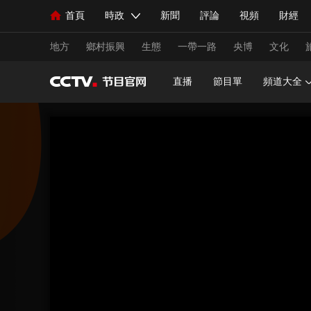
首頁
時政
新聞
評論
視頻
財經
人民領袖習近平
直播
海外頻道
片庫
iPanda
欄目大全
聯播+
English
中國領導人
節目單
Монгол
聽音
央視快評
微視頻
習
地方
鄉村振興
生態
一帶一路
央博
文化
直播
節目單
頻道大全
總台春晚
網絡春晚
共産黨員網
秧紀錄
新聞
國內
國際
評論
經濟
軍事
人民領袖習近平
聯播+
熱解讀
天天學習
視頻
小央視頻
小央直播
直播中國
熊貓
現場
前線
比劃
快看
藍海中國
新兵
體育
直播
競猜
2026年世界盃
2026年
VIP會員
CCTV奧林匹克頻道
生活體育大會