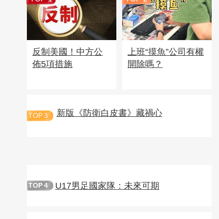
反制美國！中方公
上班“摸魚”公司有權
佈5項措施
開除嗎？
新版《防衛白皮書》藏禍心
TOP
3
U17男足國家隊：未來可期
TOP
4