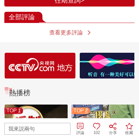
往期查詢>
全部評論
查看更多評論
熱播榜
TOP 1
TOP 2
我來説兩句
評論
102
分享
收藏