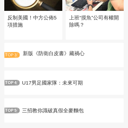
反制美國！中方公佈5
上班“摸魚”公司有權開
項措施
除嗎？
新版《防衛白皮書》藏禍心
TOP
3
U17男足國家隊：未來可期
TOP
4
三招教你識破真假全麥麵包
TOP
5