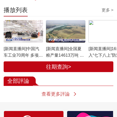
播放列表
更多 >
00:00:21
00:00:50
00:01:48
[新闻直播间]中国汽
[新闻直播间]全国夏
[新闻直播间]1
车工业70周年 多项指
粮产量14613万吨 实
入“七下八上”
标实现跨越式发展
现丰收
键期 水利部 今
往期查詢>
汛关键期全国
势严峻
全部評論
查看更多評論