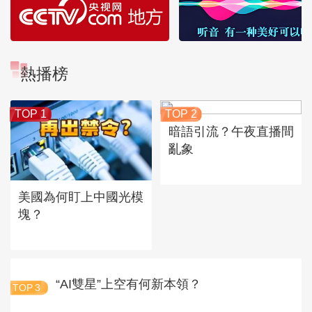
熱播榜
TOP 1
TOP 2
暗語引流？午夜直播間
亂象
美國為何盯上中國光模
塊？
“AI雙星”上空有何新本領？
TOP
3