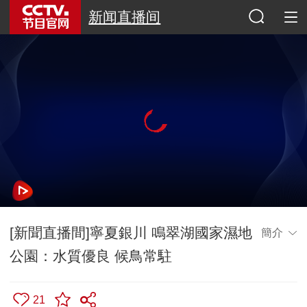
新闻直播间
[新聞直播間]寧夏銀川 鳴翠湖國家濕地
簡介
公園：水質優良 候鳥常駐
21