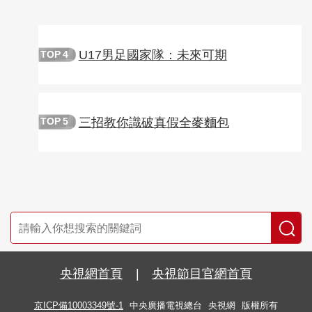
U17男足國家隊：未來可期
TOP
4
三招教你識破真假全麥麵包
TOP
5
央視網首頁
|
央視節目官網首頁
京ICP備10003349號-1
中央廣播電視總台
央視網
版權所有