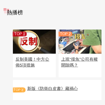
熱播榜
TOP 1
TOP 2
反制美國！中方公
上班“摸魚”公司有權
佈5項措施
開除嗎？
新版《防衛白皮書》藏禍心
TOP
3