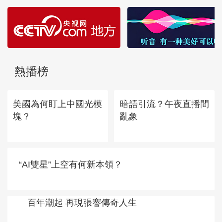
熱播榜
TOP 1
TOP 2
美國為何盯上中國光模
暗語引流？午夜直播間
塊？
亂象
TOP
3
“AI雙星”上空有何新本領？
百年潮起 再現張謇傳奇人生
TOP
4