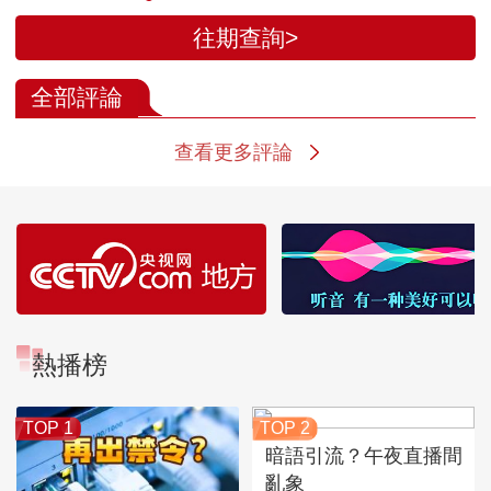
往期查詢>
全部評論
查看更多評論
熱播榜
TOP 1
TOP 2
暗語引流？午夜直播間
亂象