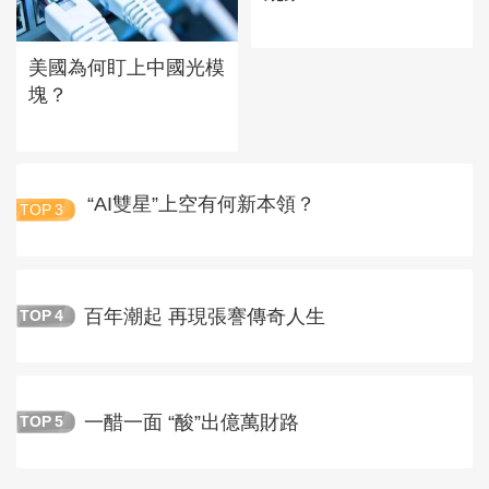
美國為何盯上中國光模
塊？
“AI雙星”上空有何新本領？
TOP
3
百年潮起 再現張謇傳奇人生
TOP
4
一醋一面 “酸”出億萬財路
TOP
5