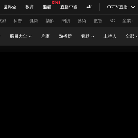
世界盃
教育
熊貓
直播中國
4K
CCTV.直播
式妙語
主持人
下載央視影音
熱解讀
天天學習
旅游
科普
健康
樂齡
閱讀
藝術
數智
5G
産業+
欄目大全
片庫
熱播榜
看點
主持人
全部
紀錄片網
國家大劇院
大型活動
科技
法治
文娛
人物
公益
圖片
習式妙語
央視快評
央視網評
光華銳評
鋒面
頻道
VR/AR
4K專區
全景新聞
請入列
人生第一次
人生第二次
冬奧會
CBA
NBA
中超
國足
國際足球
網球
綜
體育江湖
文化體育
冰雪道路
足球道路