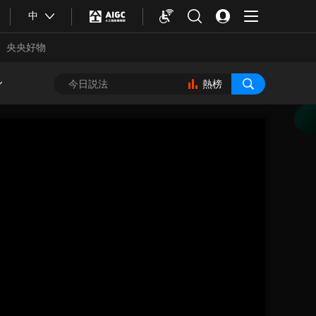
中
央央好物
熱榜
合體育
亞冬會