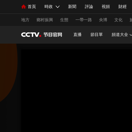
首頁
時政
新聞
評論
視頻
財經
人民領袖習近平
直播
海外頻道
片庫
iPanda
欄目大全
聯播+
English
中國領導人
節目單
Монгол
聽音
央視快評
微視頻
習
地方
鄉村振興
生態
一帶一路
央博
文化
直播
節目單
頻道大全
總台春晚
網絡春晚
共産黨員網
秧紀錄
新聞
國內
國際
評論
經濟
軍事
人民領袖習近平
聯播+
熱解讀
天天學習
視頻
小央視頻
小央直播
直播中國
熊貓
現場
前線
比劃
快看
藍海中國
新兵
體育
直播
競猜
2026年世界盃
2026年
VIP會員
CCTV奧林匹克頻道
生活體育大會