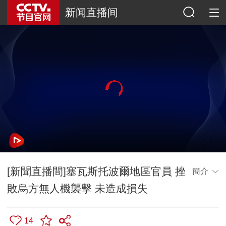
新闻直播间
[新聞直播間]塞瓦斯托波爾地區官員 挫
簡介
敗烏方無人機襲擊 未造成損失
14