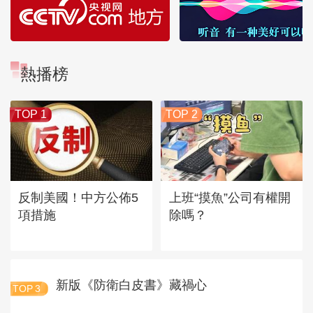
熱播榜
TOP 1
TOP 2
反制美國！中方公佈5
上班“摸魚”公司有權開
項措施
除嗎？
新版《防衛白皮書》藏禍心
TOP
3