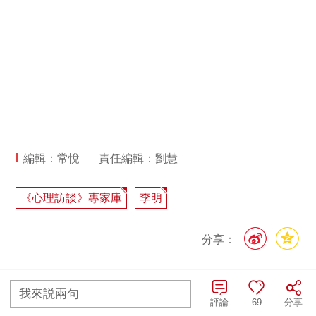
編輯：常悅
責任編輯：劉慧
《心理訪談》專家庫
李明
分享：
最新評論
我來説兩句
評論
69
分享