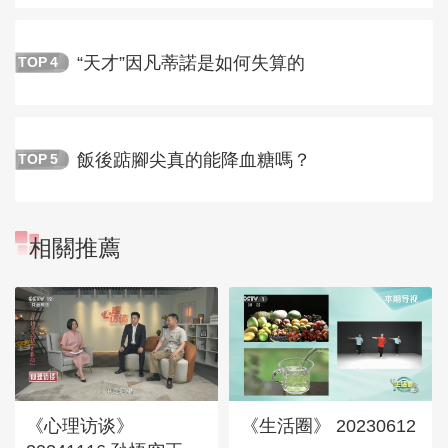
“天才”因凡蒂諾是如何失算的
TOP
4
飯後踮腳尖真的能降血糖嗎？
TOP
5
相關推薦
《心理访谈》
《生活圈》 20230612