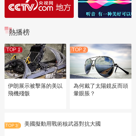
熱播榜
TOP 1
TOP 2
伊朗展示被擊落的美以
為何戴了太陽鏡反而頭
飛機殘骸
暈眼脹？
美國擬動用戰術核武器對抗大國
TOP
3