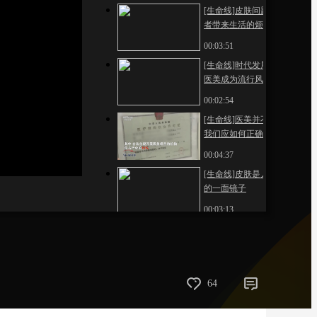
[生命线]皮肤问题为患
藝術
汽車
數智
5G
産業+
者带来生活的烦恼
00:03:51
時尚
天氣
才藝
網展
央央好物
[生命线]时代发展 轻
医美成为流行风尚
00:02:54
[生命线]医美并不“轻”
我们应如何正确求
美？
00:04:37
[生命线]皮肤是人心灵
的一面镜子
00:03:13
[生命线]75岁老人健康
求美 心态年轻 岁月不
老
00:02:19
64