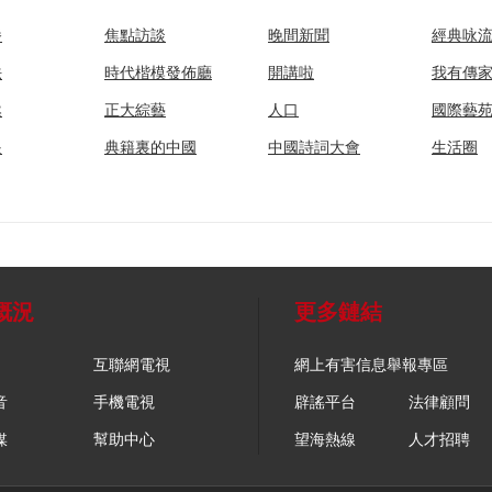
播
焦點訪談
晚間新聞
經典咏
法
時代楷模發佈廳
開講啦
我有傳
然
正大綜藝
人口
國際藝
眼
典籍裏的中國
中國詩詞大會
生活圈
概況
更多鏈結
互聯網電視
網上有害信息舉報專區
音
手機電視
辟謠平台
法律顧問
媒
幫助中心
望海熱線
人才招聘