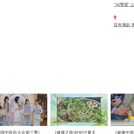
“AI雙星
9
百年潮起 
中国中医药大会第三季]
[健康之路]好好过夏天
[健康中