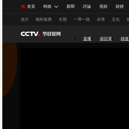
首頁
時政
新聞
評論
視頻
財經
人民領袖習近平
直播
海外頻道
片庫
iPanda
欄目大全
聯播+
English
中國領導人
節目單
Монгол
聽音
央視快評
微視頻
習
地方
鄉村振興
生態
一帶一路
央博
文化
直播
節目單
頻道
總台春晚
網絡春晚
共産黨員網
秧紀錄
新聞
國內
國際
評論
經濟
軍事
人民領袖習近平
聯播+
熱解讀
天天學習
視頻
小央視頻
小央直播
直播中國
熊貓
現場
前線
比劃
快看
藍海中國
新兵
體育
直播
競猜
2026年世界盃
2026年
VIP會員
CCTV奧林匹克頻道
生活體育大會