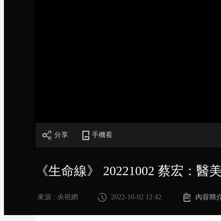
財經
教育
鄉村振興
生態環境
一帶一路
大國智造
大國展會
大國保險
雲頂對話
CCTV.節目官網
直播
節目單
欄目
片庫
分享
手機看
《生命線》 20221002 蔡宏：醫
來源 : 央視網
2022-10-02 12:42
內容簡