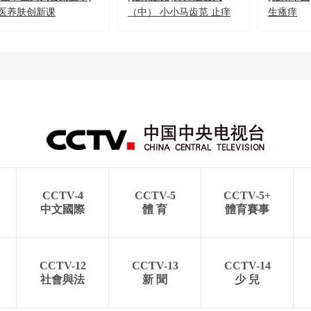
医养肤创新课
（中） 小小马齿苋 止痒
生瘙痒
止痢效果好
CCTV-4
CCTV-5
CCTV-5+
中文國際
體 育
體育賽事
CCTV-12
CCTV-13
CCTV-14
社會與法
新 聞
少 兒