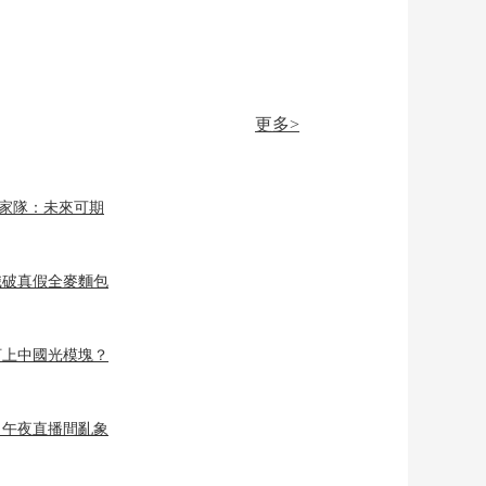
更多>
國家隊：未來可期
識破真假全麥麵包
盯上中國光模塊？
？午夜直播間亂象