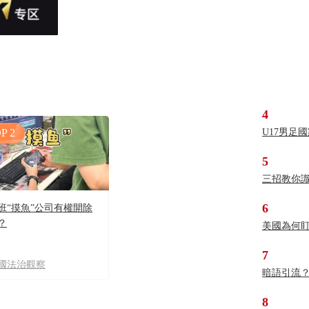
4
P 2
U17男足
5
三招教你
6
班“摸魚”公司有權開除
？
美國為何
7
國法治觀察
暗語引流
8