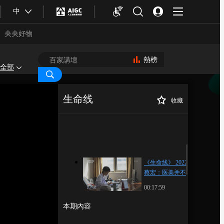
中
央央好物
熱榜
全部
生命线
收藏
《生命线》
正在播放
20221002 蔡宏：医美并不“轻”
《生命线》 20221002
蔡宏：医美并不“轻”
00:17:59
合體育
亞冬會
本期內容