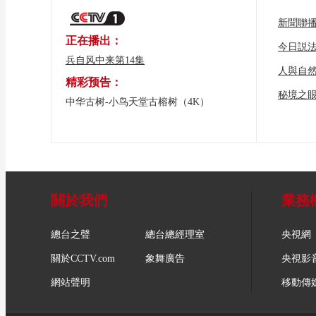
新聞聯
正在播出：
今日説
兵自风中来第14集
人與自
精彩预告：
秘境之
中华古树-小鸟天堂古榕树（4K）
關於我們
業務
總台之聲
總台總經理室
央視網
關於CCTV.com
象舞廣告
央視影
網站聲明
移動傳