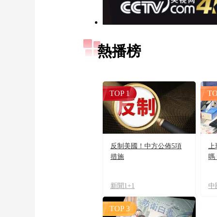
熱播榜
TOP 1
TO
反制美國！中方公佈5項
上
措施
嗎
新聞1+1
中
TOP 3