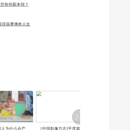
”上空有何新本領？
再現張謇傳奇人生
国]人为什么会产
[中国影像方志]平度篇 后
[致富经]顺利产