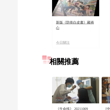
新版《防衛白皮書》藏禍
心
今日關注
相關推薦
《生命线》 20211009
[