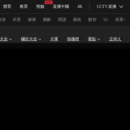
體育
教育
熊貓
直播中國
4K
CCTV.直播
式妙語
主持人
下載央視影音
熱解讀
天天學習
旅游
科普
健康
樂齡
閱讀
藝術
數智
5G
産業+
大全
欄目大全
片庫
熱播榜
看點
主持人
紀錄片網
國家大劇院
大型活動
科技
法治
文娛
人物
公益
圖片
習式妙語
央視快評
央視網評
光華銳評
鋒面
頻道
VR/AR
4K專區
全景新聞
請入列
人生第一次
人生第二次
冬奧會
CBA
NBA
中超
國足
國際足球
網球
綜
體育江湖
文化體育
冰雪道路
足球道路