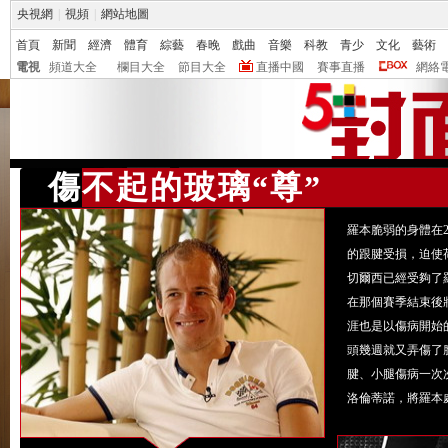
央視網
|
視頻
|
網站地圖
首頁
新聞
經濟
體育
綜藝
春晚
戲曲
音樂
科教
青少
文化
藝術
電視
頻道大全
欄目大全
節目大全
直播中國
賽事直播
網絡
傷不起的玻璃“尊”
羅本脆弱的身體在2
的跟腱受損，迫使
切爾西已經受夠了
在那個賽季結束後
涯也是以傷病開始
頭幾週就又弄傷了脆
腱、小腿傷病一次
洛倫蒂諾，將羅