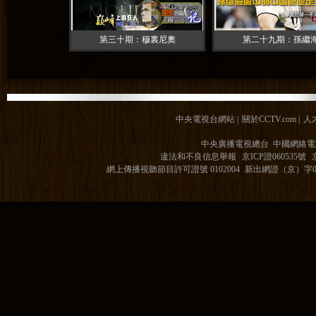
第三十期：穆裏尼奧
第二十九期：孫繼
中央電視台網站
|
關於CCTV.com
|
人
中央廣播電視總台 中國網絡電
違法和不良信息舉報
京ICP證060535號
網上傳播視聽節目許可證號 0102004
新出網證（京）字0