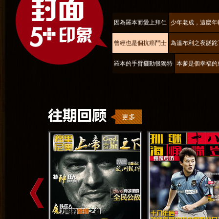
因為羅本而愛上拜仁
少年老成，這麼年
曾經也是個抗癌鬥士
為溫布利之夜蹉跎
羅本的手臂擺動很獨特
本爹是個幸福的
更多