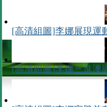
[高清組圖]李娜展現運
[高清組圖]李娜三進澳