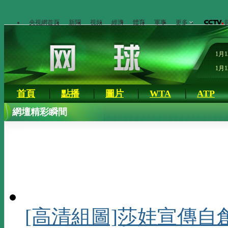
央視網首頁
新聞
視頻
經濟
體育
軍事
更多
1月1
1月1
首頁
點播
圖片
WTA
ATP
網壇精彩瞬間
[高清組圖]莎娃宣傳自