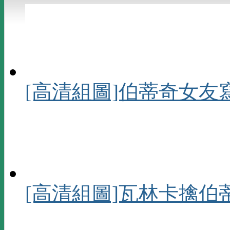
[高清組圖]伯蒂奇女友
[高清組圖]瓦林卡擒伯