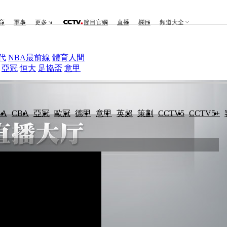
育
軍事
更多
節目官網
直播
欄目
頻道大全
代
NBA最前線
體育人間
亞冠
恒大
足協盃
意甲
BA
CBA
亞冠
歐冠
德甲
意甲
英超
策劃
CCTV5
CCTV5+