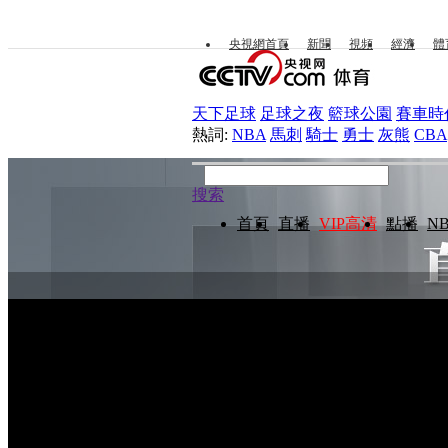
央視網首頁
新聞
視頻
經濟
體
天下足球
足球之夜
籃球公園
賽車時
熱詞:
NBA
馬刺
騎士
勇士
灰熊
CBA
搜索
首頁
直播
VIP高清
點播
N