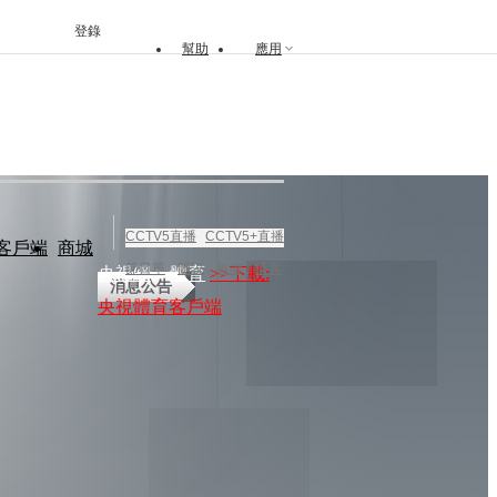
登錄
幫助
應用
CCTV5直播
CCTV5+直播
客戶端
商城
節目單
圖説
數據
博客
央視網
>
體育
>>下載:
消息公告
央視體育客戶端