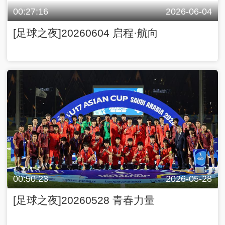
00:27:16
2026-06-04
[足球之夜]20260604 启程·航向
00:50:23
2026-05-28
[足球之夜]20260528 青春力量