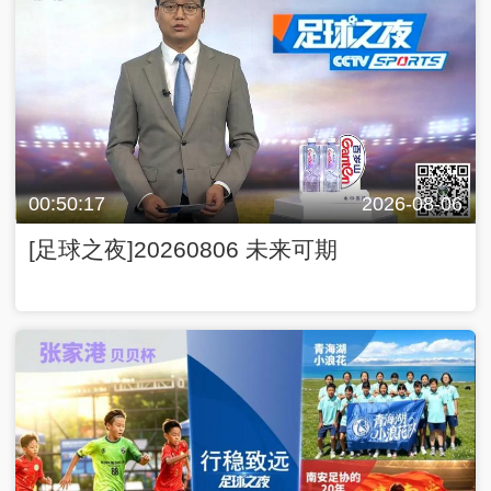
00:50:17
2026-08-06
[足球之夜]20260806 未来可期