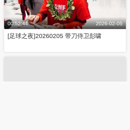
00:52:44
2026-02-05
[足球之夜]20260205 带刀侍卫彭啸
00:51:47
2026-01-29