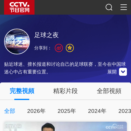
足球之夜
分享到：
贴近球迷、擅长报道和讨论自己的足球联赛，至今在中国球
迷心中占有重要位置。
展開
央視影音
體育微博
體育公眾號
完整視頻
精彩片段
全部視頻
全部
2026年
2025年
2024年
202
點擊觀看
點擊關注
掃一掃關注