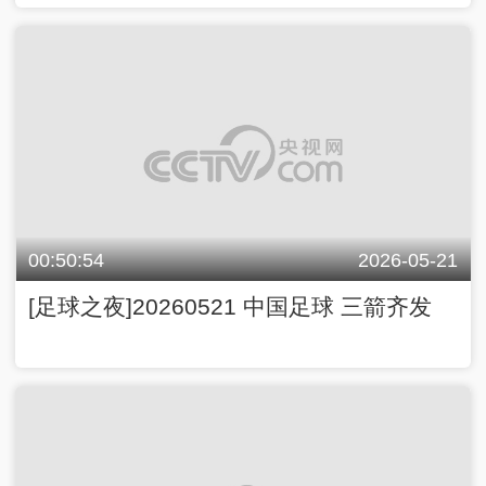
00:50:54
2026-05-21
[足球之夜]20260521 中国足球 三箭齐发