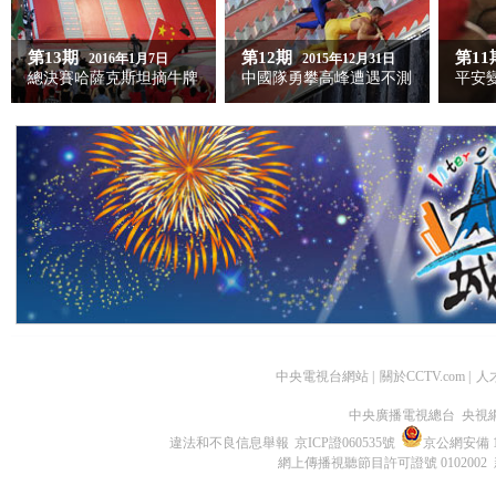
第13期
第12期
第11
2016年1月7日
2015年12月31日
總決賽哈薩克斯坦摘牛牌
中國隊勇攀高峰遭遇不測
平安
中央電視台網站
|
關於CCTV.com
|
人
中央廣播電視總台 央視
違法和不良信息舉報
京ICP證060535號
京公網安備 11
網上傳播視聽節目許可證號 0102002