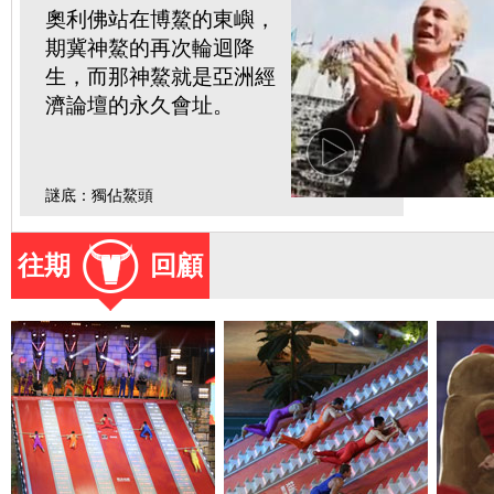
奧利佛站在博鰲的東嶼，
期冀神鰲的再次輪迴降
生，而那神鰲就是亞洲經
濟論壇的永久會址。
謎底：
獨佔鰲頭
往期
回顧