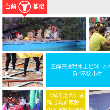
台前
幕後
王錚亮挑戰水上足球 “小
隊”不捨小牛
《城市之間》國
際版臨近尾聲，