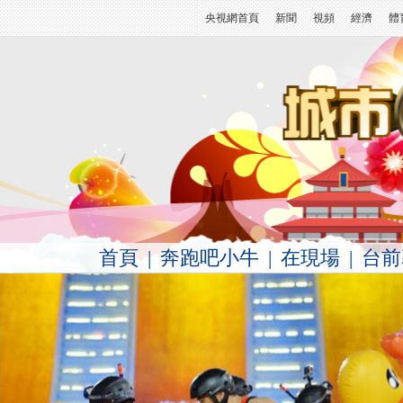
央視網首頁
新聞
視頻
經濟
體
首頁
|
奔跑吧小牛
|
在現場
|
台前