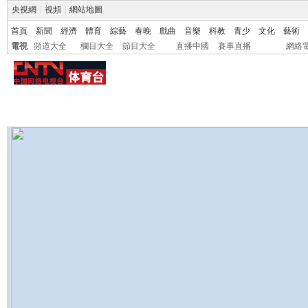
央視網
|
視頻
|
網站地圖
首頁
新聞
經濟
體育
綜藝
春晚
戲曲
音樂
科教
青少
文化
藝術
電視
頻道大全
欄目大全
節目大全
直播中國
賽事直播
網絡
中國網絡電視台
>>
體育台
>>
圖片
>> 正文