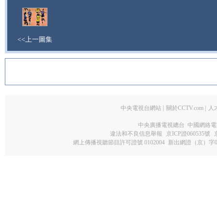
<<上一圖集
最新影集
中央電視台網站
|
關於CCTV.com
|
人
中央廣播電視總台 中國網絡電
違法和不良信息舉報
京ICP證060535號
網上傳播視聽節目許可證號 0102004
新出網證（京）字0