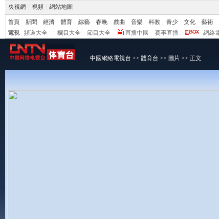
央視網
|
視頻
|
網站地圖
首頁
新聞
經濟
體育
綜藝
春晚
戲曲
音樂
科教
青少
文化
藝術
電視
頻道大全
欄目大全
節目大全
直播中國
賽事直播
網絡
中國網絡電視台
>>
體育台
>>
圖片
>> 正文