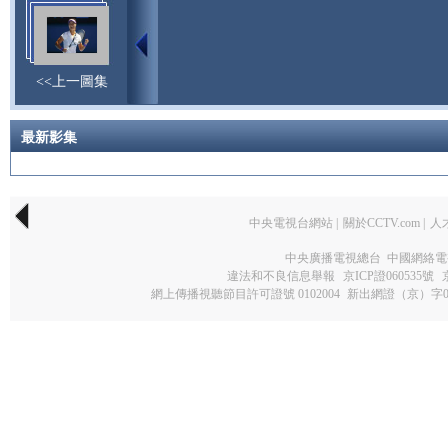
<<上一圖集
最新影集
中央電視台網站
|
關於CCTV.com
|
人
中央廣播電視總台 中國網絡電
違法和不良信息舉報
京ICP證060535號
網上傳播視聽節目許可證號 0102004
新出網證（京）字0