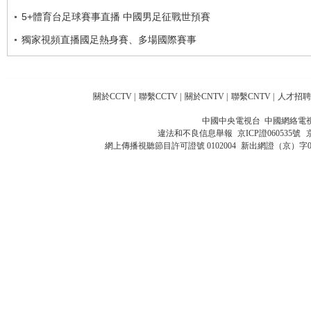
5+體育台足球賽事直播 中國男足征戰世預賽
獨家視頻直播國足熱身賽、多場國際賽事
關於CCTV
|
聯繫CCTV
|
關於CNTV
|
聯繫CNTV
|
人才招聘
中國中央電視台 中國網絡電
違法和不良信息舉報
京ICP證060535號
網上傳播視聽節目許可證號 0102004
新出網證（京）字0