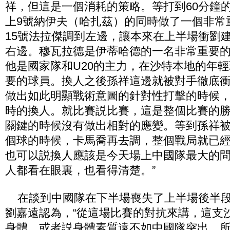
祥，但這是一個消耗的策略。等打到60分鐘
上9號納伊夫（哈扎茲）的同時做了一個非常
15號法拉傑調到左邊，讓本來在上半場衝劉
右邊。穆瓦拉德是伊蒂哈德的一名非常重要的
他是國家隊和U20的主力，在沙特本地的年
要的球員。換人之後孫祥這邊就被對手徹底
做出如此明顯戰術意圖的針對性打擊的時候
時的換人。就比賽説比賽，這是整個比賽的
關鍵的時候沒有做出相對的應變。等到孫祥
個球的時候，卡馬喬再去調，整個戰局就已
也可以説換人應該是今天場上中國隊最大的
人都看在眼裏，也看得清楚。”
在談到中國隊在下半場喪失了上半場後半段
劉嘉遠認為，“從這場比賽的對抗來講，這支
身體，或者説身體素質遠不如中國隊突出。