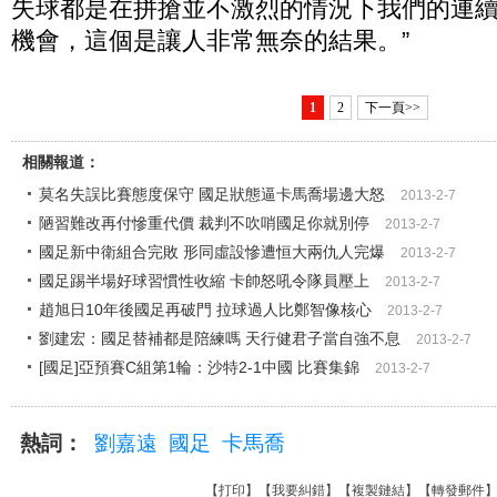
失球都是在拼搶並不激烈的情況下我們的連
機會，這個是讓人非常無奈的結果。”
1
2
下一頁>>
相關報道：
莫名失誤比賽態度保守 國足狀態逼卡馬喬場邊大怒
2013-2-7
陋習難改再付慘重代價 裁判不吹哨國足你就別停
2013-2-7
國足新中衛組合完敗 形同虛設慘遭恒大兩仇人完爆
2013-2-7
國足踢半場好球習慣性收縮 卡帥怒吼令隊員壓上
2013-2-7
趙旭日10年後國足再破門 拉球過人比鄭智像核心
2013-2-7
劉建宏：國足替補都是陪練嗎 天行健君子當自強不息
2013-2-7
[國足]亞預賽C組第1輪：沙特2-1中國 比賽集錦
2013-2-7
熱詞：
劉嘉遠
國足
卡馬喬
【
打印
】【
我要糾錯
】【
複製鏈結
】【
轉發郵件