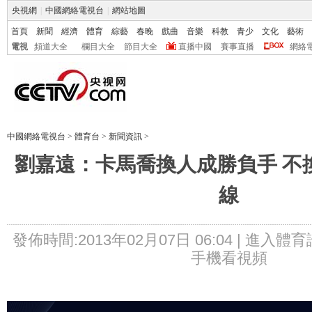
央視網
|
中國網絡電視台
|
網站地圖
首頁
新聞
經濟
體育
綜藝
春晚
戲曲
音樂
科教
青少
文化
藝術
電視
頻道大全
欄目大全
節目大全
直播中國
賽事直播
網絡
中國網絡電視台
>
體育台
>
新聞資訊
>
劉嘉遠：卡馬喬換人成勝負手 不
線
發佈時間:2013年02月07日 06:04 |
進入體育
手機看視頻