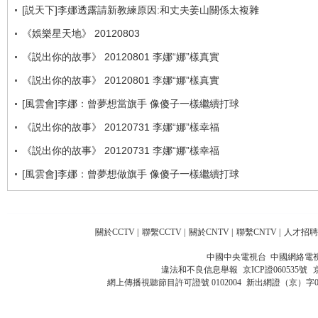
[説天下]李娜透露請新教練原因:和丈夫姜山關係太複雜
《娛樂星天地》 20120803
《説出你的故事》 20120801 李娜“娜”樣真實
《説出你的故事》 20120801 李娜“娜”樣真實
[風雲會]李娜：曾夢想當旗手 像傻子一樣繼續打球
《説出你的故事》 20120731 李娜“娜”樣幸福
《説出你的故事》 20120731 李娜“娜”樣幸福
[風雲會]李娜：曾夢想做旗手 像傻子一樣繼續打球
關於CCTV
|
聯繫CCTV
|
關於CNTV
|
聯繫CNTV
|
人才招聘
中國中央電視台 中國網絡電
違法和不良信息舉報
京ICP證060535號
網上傳播視聽節目許可證號 0102004
新出網證（京）字0