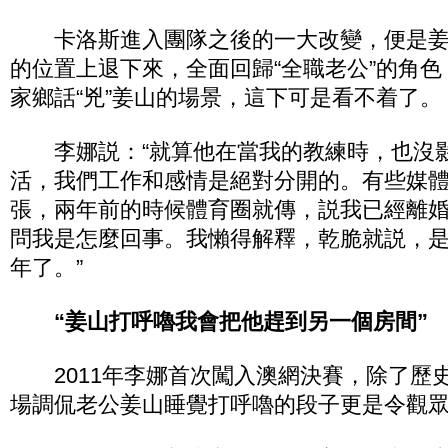
卡洛斯進入團隊之後的一大改變，便是姜
的位置上退下來，全面回歸“全職老公”的角
家鄉話“兇”姜山的場景，這下可是看不着了。
李娜説：“就算他在當我的教練時，也沒
活，我們工作和感情是絕對分開的。有些媒
張，兩年前的時候體育圈就傳，説我已經離
問我是怎麼回事。我懶得解釋，乾脆就説，
年了。”
“姜山打呼嚕我會把他趕到另一個房間”
2011年李娜首次闖入澳網決賽，除了歷
場調侃老公姜山睡覺打呼嚕的段子更是令觀