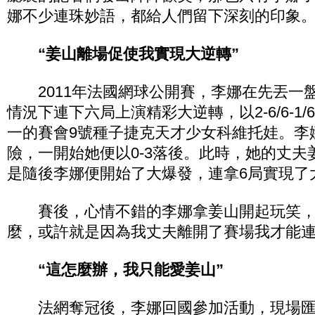
娜不少連珠妙語，都給人們留下深刻的印象
“姜山離場促使我實現大逆轉”
2011年法國網球公開賽，李娜在先丟一盤
情況下連下六局上演精彩大逆轉，以2-6/6-1/
一的賽會9號種子捷克天才少女科維托娃。李
險，一開始她便以0-3落後。此時，她的丈夫
是隨後李娜便開始了大爆發，連拿6局實現了
賽後，心情不錯的李娜拿姜山開起玩笑，
麼，或許就是因為我丈夫離開了賽場我才能連
“這怎麼辦，我只能愛姜山”
法網奪冠後，李娜回國參加活動，現場匯