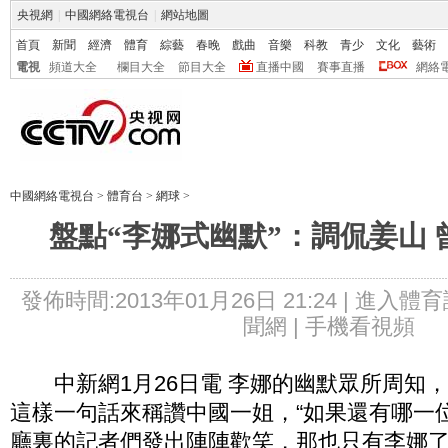
央視網
|
中國網絡電視台
|
網站地圖
首頁
新聞
經濟
體育
綜藝
春晚
戲曲
音樂
科教
青少
文化
藝術
電視
頻道大全
欄目大全
節目大全
直播中國
賽事直播
網絡
中國網絡電視台
>
體育台
>
網球
>
盤點“李娜式幽默”：調侃姜山 
發佈時間:2013年01月26日 21:24 |
進入體育
聞網 |
手機看視頻
中新網1月26日電 李娜的幽默眾所周知
這樣一句話來稱讚中國一姐，“如果還有哪一
廳裏的記者們發出陣陣歡笑，那也只有李娜了