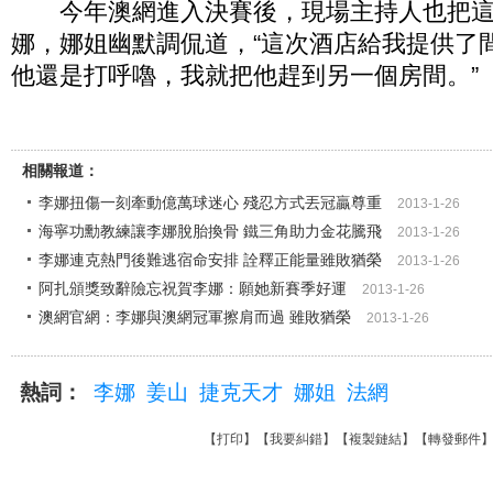
今年澳網進入決賽後，現場主持人也把這
娜，娜姐幽默調侃道，“這次酒店給我提供了
他還是打呼嚕，我就把他趕到另一個房間。”
相關報道：
李娜扭傷一刻牽動億萬球迷心 殘忍方式丟冠贏尊重
2013-1-26
海寧功勳教練讓李娜脫胎換骨 鐵三角助力金花騰飛
2013-1-26
李娜連克熱門後難逃宿命安排 詮釋正能量雖敗猶榮
2013-1-26
阿扎頒獎致辭險忘祝賀李娜：願她新賽季好運
2013-1-26
澳網官網：李娜與澳網冠軍擦肩而過 雖敗猶榮
2013-1-26
熱詞：
李娜
姜山
捷克天才
娜姐
法網
【
打印
】【
我要糾錯
】【
複製鏈結
】【
轉發郵件