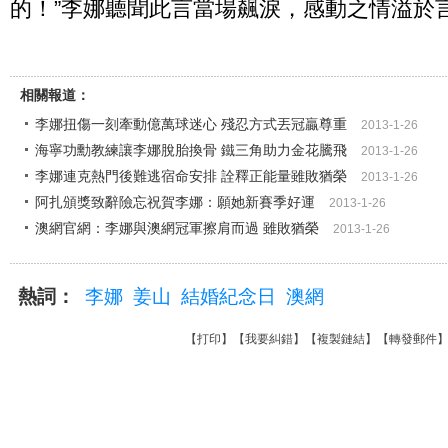
的！”李娜聽聞此言當場飆淚，感動之情溢於
相關報道：
李娜扭傷一刻牽動億萬球迷心 殘忍方式丟冠贏尊重
2013-1-26
海寧功勳教練讓李娜脫胎換骨 鐵三角助力金花騰飛
2013-1-26
李娜連克熱門後難逃宿命安排 詮釋正能量雖敗猶榮
2013-1-26
阿扎頒獎致辭險忘祝賀李娜：願她新賽季好運
2013-1-26
澳網官網：李娜與澳網冠軍擦肩而過 雖敗猶榮
2013-1-26
熱詞：
李娜
姜山
結婚紀念日
澳網
【
打印
】【
我要糾錯
】【
複製鏈結
】【
轉發郵件