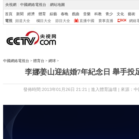
央視網
|
中國網絡電視台
|
網站地圖
首頁
新聞
經濟
體育
綜藝
春晚
戲曲
音樂
科教
青少
文化
藝術
電視
頻道大全
欄目大全
節目大全
直播中國
賽事直播
網絡
中國網絡電視台
>
體育台
>
網球
>
李娜姜山迎結婚7年紀念日 舉手投
發佈時間:2013年01月26日 21:21 |
進入體育論壇
| 來源：中