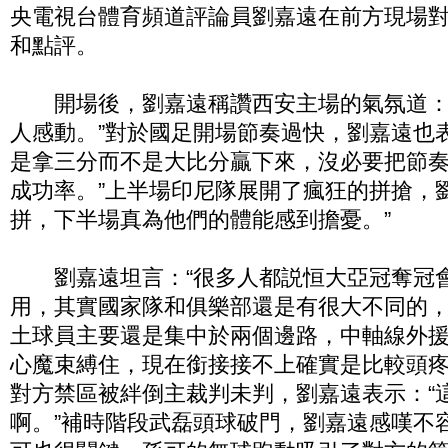
央電視台體育頻道評論員劉嘉遠在前方現場
和點評。
開場後，劉嘉遠稱讚西安主場的氣氛道：
人感動。”對於國足開場節奏過快，劉嘉遠也
是拿三分而不是大比分贏下來，沒必要把節
成功率。”上半場印尼隊展開了瘋狂的拼搶，
拼，下半場真為他們的體能感到擔憂。”
劉嘉遠坦言：“很多人都説恒大亞冠奪冠
用，其實國家隊和俱樂部還是有很大不同的
土球員主要還是集中於兩個邊路，中軸線外
心魔束縛住，現在銜接接不上確實是比較頭疼。
對方禁區被絆倒主裁判未判，劉嘉遠表示：“
啊。”補時階段武磊頭球破門，劉嘉遠感嘆不