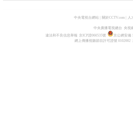
中央電視台網站
|
關於CCTV.com
|
人
中央廣播電視總台 央視
違法和不良信息舉報
京ICP證060535號
京公網安備 11
網上傳播視聽節目許可證號 0102002