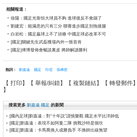
相關報道：
徐陽：國足光靠恒大球員不夠 進球後反不會踢了
劉建宏：能滿意的只有三分 聯賽進步國足別拖後腿
白岩松：國足贏球上不了頭條 中國足球必改革不可
[國足]關鍵先生武磊獲場內外一致首肯
[國足]傅博發佈會暢談裏皮 將帥解讀勝利
熱詞：
劉嘉遠
國足
印尼
張稀哲
【
打印
】【
舉報/糾錯
】【
複製鏈結
】【
轉發郵件
】
搜索更多
劉嘉遠
國足
的新聞
[國內足球]劉嘉遠：對“十年説”謹慎樂觀 國足水平比洋帥低
[國足]劉嘉遠：表現不如阿曼二隊 挑戰沙特是個坎
[國足]劉嘉遠：卡馬喬換人成勝負手 不換帥出線無望