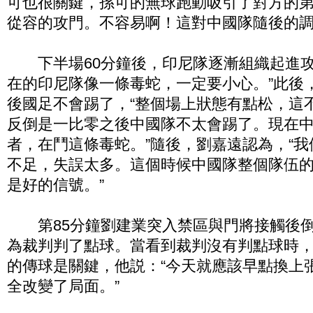
可也很關鍵，孫可的無球跑動吸引了對方的
從容的攻門。不容易啊！這對中國隊隨後的調
下半場60分鐘後，印尼隊逐漸組織起進攻
在的印尼隊像一條毒蛇，一定要小心。”此後
後國足不會踢了，“整個場上狀態有點松，這
反倒是一比零之後中國隊不太會踢了。現在
者，在鬥這條毒蛇。”隨後，劉嘉遠認為，“
不足，失誤太多。這個時候中國隊整個隊伍
是好的信號。”
第85分鐘劉建業突入禁區與門將接觸後倒
為裁判判了點球。當看到裁判沒有判點球時
的傳球是關鍵，他説：“今天就應該早點換上
全改變了局面。”