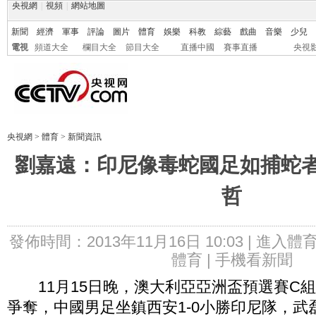
央視網
|
視頻
|
網站地圖
新聞
經濟
軍事
評論
圖片
體育
娛樂
科教
綜藝
戲曲
音樂
少兒
電視
頻道大全
欄目大全
節目大全
直播中國
賽事直播
央視
央視網
>
體育
>
新聞資訊
劉嘉遠：印尼像毒蛇國足如捕蛇者
哲
發佈時間：2013年11月16日 10:03 |
進入體
體育 |
手機看新聞
11月15日晚，澳大利亞亞洲盃預選賽C
爭奪，中國男足坐鎮西安1-0小勝印尼隊，武