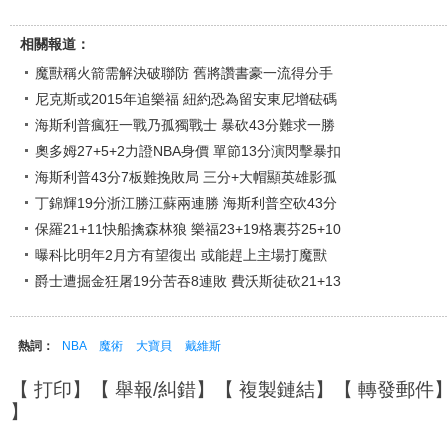
相關報道：
魔獸稱火箭需解決破聯防 舊將讚書豪一流得分手
尼克斯或2015年追樂福 紐約恐為留安東尼增砝碼
海斯利普瘋狂一戰乃孤獨戰士 暴砍43分難求一勝
奧多姆27+5+2力證NBA身價 單節13分演閃擊暴扣
海斯利普43分7板難挽敗局 三分+大帽顯英雄影孤
丁錦輝19分浙江勝江蘇兩連勝 海斯利普空砍43分
保羅21+11快船擒森林狼 樂福23+19格裏芬25+10
曝科比明年2月方有望復出 或能趕上主場打魔獸
爵士遭掘金狂屠19分苦吞8連敗 費沃斯徒砍21+13
熱詞：
NBA
魔術
大寶貝
戴維斯
【
打印
】【
舉報/糾錯
】【
複製鏈結
】【
轉發郵件
】