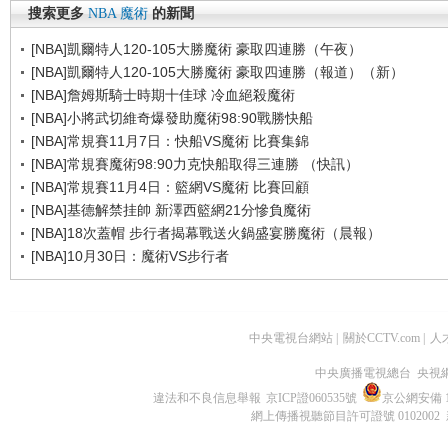
搜索更多
NBA
魔術
的新聞
[NBA]凱爾特人120-105大勝魔術 豪取四連勝（午夜）
[NBA]凱爾特人120-105大勝魔術 豪取四連勝（報道）（新）
[NBA]詹姆斯騎士時期十佳球 冷血絕殺魔術
[NBA]小將武切維奇爆發助魔術98:90戰勝快船
[NBA]常規賽11月7日：快船VS魔術 比賽集錦
[NBA]常規賽魔術98:90力克快船取得三連勝 （快訊）
[NBA]常規賽11月4日：籃網VS魔術 比賽回顧
[NBA]基德解禁挂帥 新澤西籃網21分慘負魔術
[NBA]18次蓋帽 步行者揭幕戰送火鍋盛宴勝魔術（晨報）
[NBA]10月30日：魔術VS步行者
中央電視台網站
|
關於CCTV.com
|
人
中央廣播電視總台 央視
違法和不良信息舉報
京ICP證060535號
京公網安備 11
網上傳播視聽節目許可證號 0102002