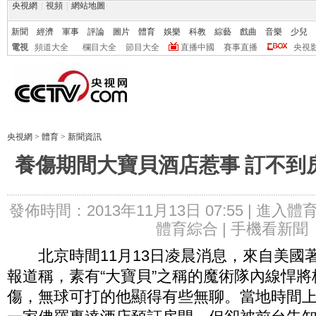
央視網
|
視頻
|
網站地圖
新聞
經濟
軍事
評論
圖片
體育
娛樂
科教
綜藝
戲曲
音樂
少兒
電視
頻道大全
欄目大全
節目大全
直播中國
賽事直播
央視
央視網
>
體育
>
新聞資訊
養傷期間大寶貝酒店惹事 訂不到
發佈時間：2013年11月13日 07:55 |
進入體
體育綜合 |
手機看新聞
北京時間11月13日凌晨消息，來自美國著
報道稱，素有“大寶貝”之稱的魔術隊內線悍將
傷，無球可打的他顯得有些無聊。當地時間