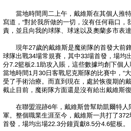
當地時間周二上午，戴維斯在其個人推特
寫道，“對於我所做的一切，沒有任何藉口，
責，並且向我的球隊、球迷以及奧蘭多市表達
現年27歲的戴維斯是魔術隊的首發大前鋒
球隊出戰34場常規賽，其中33場首發，場均出場3
分7.2籃板2.1助攻入賬，這些數據均創下個
當地時間1月30日客戰尼克斯隊的比賽中，“
受了手術治療。而直到現在，處於恢復期的
截止目前，魔術隊方面還是沒有給出戴維斯
在聯盟混跡6年，戴維斯曾幫助凱爾特人隊
軍。整個職業生涯至今，戴維斯一共打了372
首發，場均出場22.3分鐘貢獻8.5分4.6籃板。